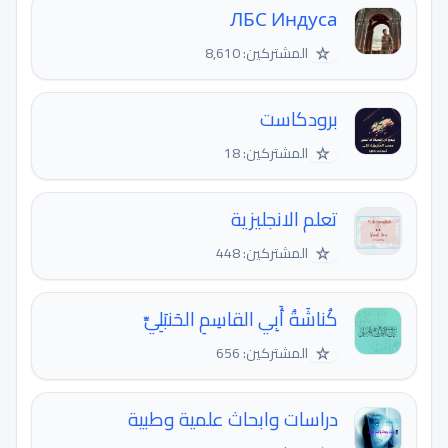
ЛБС Индуса
☆
المشتركين: 8,610
برودكاست
☆
المشتركين: 18
تعلم الانجليزية
☆
المشتركين: 448
كُناشَةُ أَبِي القاسِمِ الحَنبَلِيِّ
☆
المشتركين: 656
دراسات وابحاث علمية وطبية