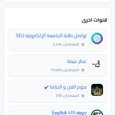
قنوات اخرى
تواصل طلبة الجامعة الإلكترونية SEU
☆
المشتركين: 3,324
عطر غيمة
☆
المشتركين: 19,000
نجوم الفن و الدراما ✔️
☆
المشتركين: 209
E𝒏𝒈𝒍𝒊𝒔𝒉 4th 𝒔𝒕𝒂𝒈𝒆