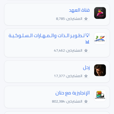
قناة العهد
☆
المشتركين: 8,785
💡تـطـويـر الـذات والـمـهـارات الـسـلـوكـيـة
📊
☆
المشتركين: 47,462
زحل
☆
المشتركين: 17,377
الإنجليزية مع حنان
☆
المشتركين: 802,384