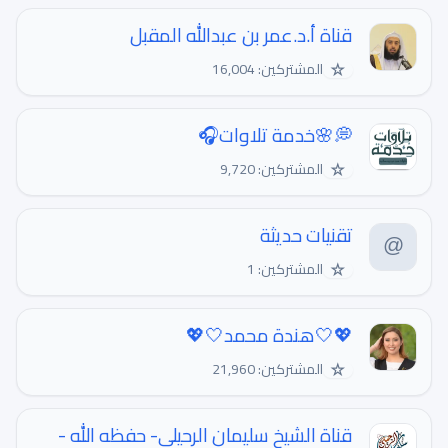
قناة أ.د.عمر بن عبدالله المقبل
☆
المشتركين: 16,004
💭🌸خدمة تلاوات🎧
☆
المشتركين: 9,720
تقنيات حديثة
☆
المشتركين: 1
💖🤍هندة محمد🤍💖
☆
المشتركين: 21,960
قناة الشيخ سليمان الرحيلي- حفظه الله -