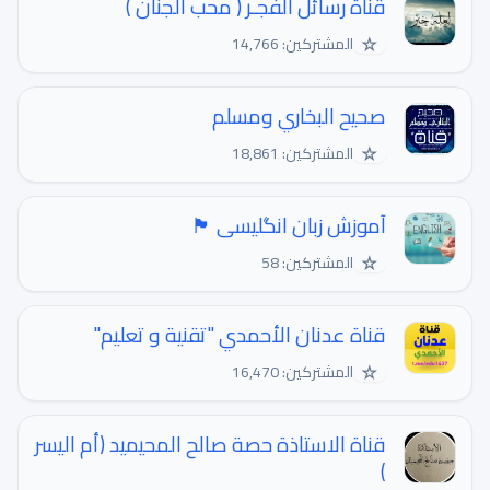
قناة رسائل الفجـر ( محب الجنان )
☆
المشتركين: 14,766
صحيح البخاري ومسلم
☆
المشتركين: 18,861
آموزش زبان انگلیسی 🏴
☆
المشتركين: 58
قناة عدنان الأحمدي "تقنية و تعليم"
☆
المشتركين: 16,470
قناة الاستاذة حصة صالح المحيميد (أم اليسر
)