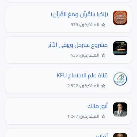
﴿لِنحْيا بالقُرآن ومعَ القُرآن﴾
☆
المشتركين: 575
مشروع سنرحل ويبقى الأثر
☆
المشتركين: 435
قناة علم الاجتماع KFU
☆
المشتركين: 2,522
أنور مالك
☆
المشتركين: 1,047
آفلامي