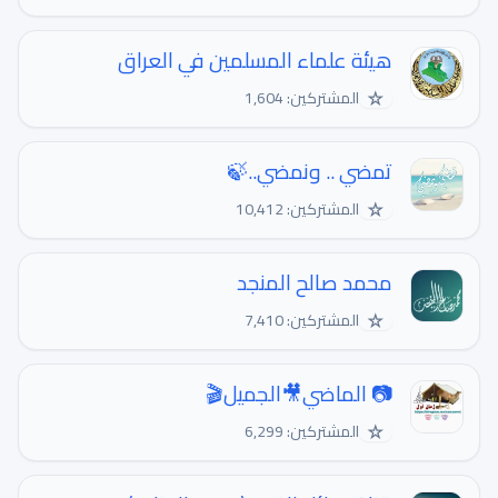
هيئة علماء المسلمين في العراق
☆
المشتركين: 1,604
تمضي .. ونمضي..🍃
☆
المشتركين: 10,412
محمد صالح المنجد
☆
المشتركين: 7,410
📷 الماضي🎥الجميل🎬
☆
المشتركين: 6,299