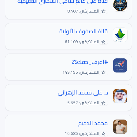
قناة علي غانم شامي السحاري التعليمية
☆
المشتركين: 8,407
قناة الصفوف الأولية
☆
المشتركين: 61,109
#اعرف_حقك⚖️
☆
المشتركين: 149,195
د. علي محمد الزهراني
☆
المشتركين: 5,657
محمد الدحيم
☆
المشتركين: 16,686