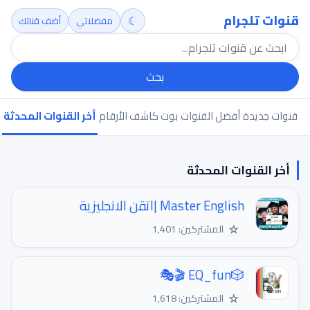
قنوات تلجرام
☾
مفضلاتي
أضف قناتك
بحث
قنوات جديدة
أفضل القنوات
بوت كاشف الأرقام
أخر القنوات المحدثة
ب
أخر القنوات المحدثة
Master English |اتقن الانجليزية
☆
المشتركين: 1,401
🎲EQ_fun 🎬🎭
☆
المشتركين: 1,618