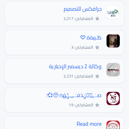
جرافكس للتصميم
☆
المشتركين: 2,217
طَـيبةهَ ︎♡
☆
المشتركين: 3
وكالة 2 ديسمبر الإخبارية
☆
المشتركين: 2,231
صـٰ̲ـہۛہٰٰدٰفـٰ̲ـہ͒ہٰٰهٰہٰٖ 🥺💞؛
☆
المشتركين: 19
Read more