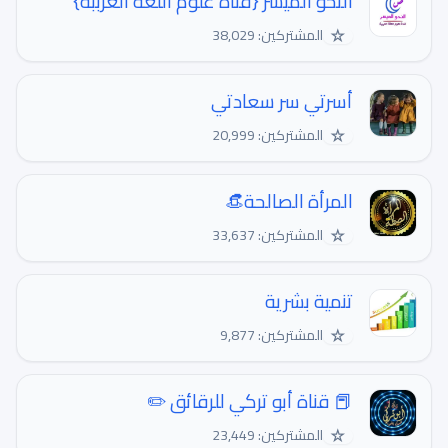
النحو الميسر {قناة علوم اللغة العرببة}
☆
المشتركين: 38,029
أسرتي سر سعادتي
☆
المشتركين: 20,999
المرأة الصالحة👒
☆
المشتركين: 33,637
تنمية بشرية
☆
المشتركين: 9,877
📕 قناة أبو تركي للرقائق ✏️
☆
المشتركين: 23,449