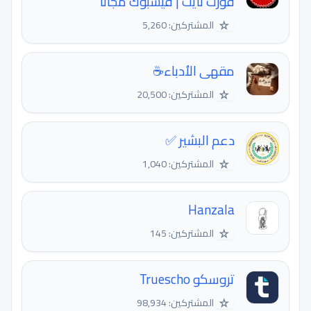
فورت نايت | فيسبوك مجانا
☆
المشتركين: 5,260
مقهى الاُدباء☕️
☆
المشتركين: 20,500
دعم البشير ✅
☆
المشتركين: 1,040
Hanzala
☆
المشتركين: 145
تروسكو Truescho
☆
المشتركين: 98,934