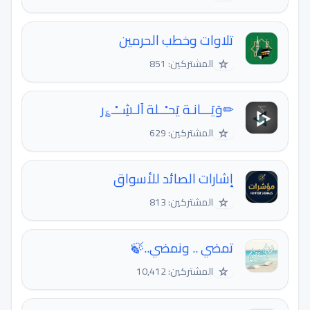
تلاوات وخطب الحرمين
☆
المشتركين: 851
✏وَيَـــانـة يَحـْــلة اَلـشِــْـ؏ر
☆
المشتركين: 629
إشارات الصائد للأسواق
☆
المشتركين: 813
تمضي .. ونمضي..🍃
☆
المشتركين: 10,412