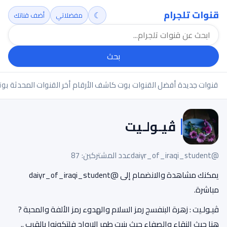
قنوات تلجرام
☾
مفضلاتي
أضف قناتك
بحث
قنوات جديدة
أفضل القنوات
بوت كاشف الأرقام
أخر القنوات المحدثة
بوت
ڤيـولـيت
@daiyr_of_iraqi_student
عدد المشتركين: 87
يمكنك مشاهدة والانضمام إلى @daiyr_of_iraqi_student
مباشرة.
ڤيـولـيت : زهرة البنفسج رمز السلام والهدوء رمز الألفة والمحبة ?
هنا حيث النقاء والصفاء حيث ينبت طهر الارواح فلتكونوا بالقرب ..