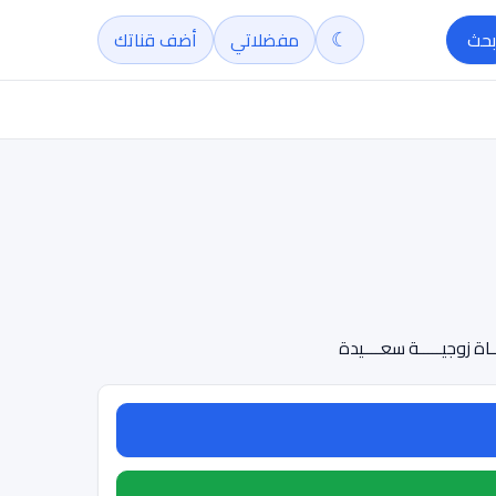
☾
بحث
مفضلاتي
أضف قناتك
ة زوجيـــــة سعــــيدة