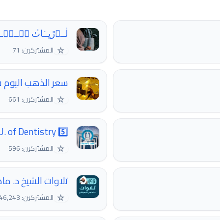
ڶــۏڙڀــٰا̍ٺ ڛۜــڼۨ
☆
المشتركين: 71
سعر الذهب اليوم 
☆
المشتركين: 661
. of Dentistry 5️⃣🧑🏻‍⚕👩🏻‍⚕
☆
المشتركين: 596
تلاوات الشيخ د. ما
☆
المشتركين: 46,243