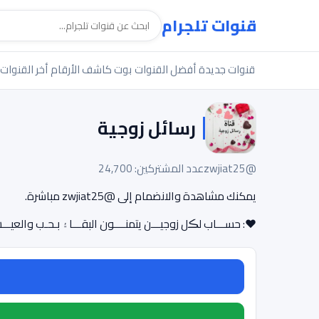
قنوات تلجرام
قنوات جديدة
أفضل القنوات
بوت كاشف الأرقام
أخر القنوات
رسائل زوجية
@zwjiat25
عدد المشتركين: 24,700
يمكنك مشاهدة والانضمام إلى @zwjiat25 مباشرة.
♥: حســـاب لڪل زوجيـــن يتمنــــون البقـــا۽ بـحـب والعيــ