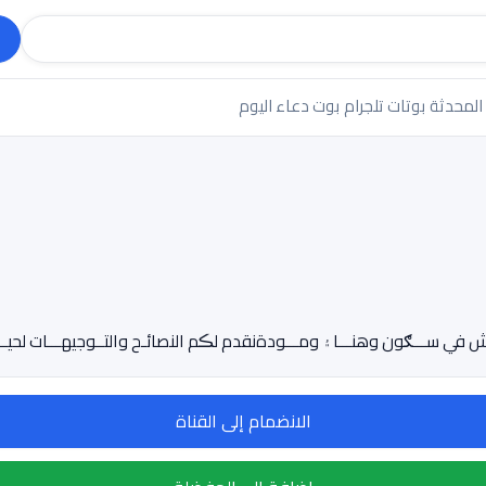
 المحدثة
بوتات تلجرام
بوت دعاء اليوم
ـش في ســـګون وهنـــا۽ ومـــودةنقدم لڪم النصائـح والتــوجيهـــات لحيـــا
الانضمام إلى القناة