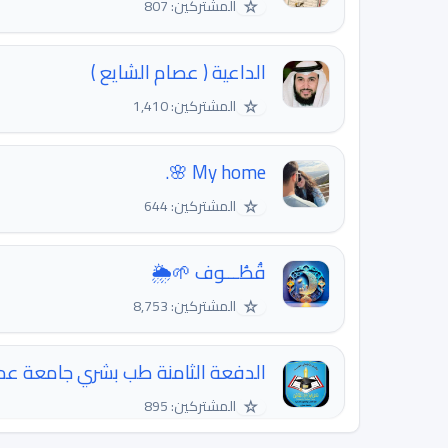
☆
المشتركين: 807
الداعية ( عصام الشايع )
☆
المشتركين: 1,410
My home 🌸.
☆
المشتركين: 644
قُطُـــوف 🌱🌦
☆
المشتركين: 8,753
الدفعة الثامنة طب بشري جامعة عم
☆
المشتركين: 895