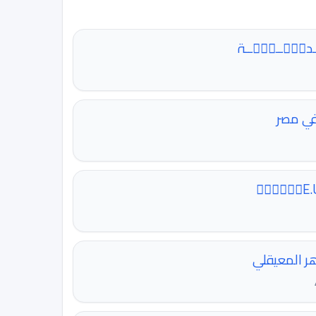
ــدﯣڛۜــېْۧــۃ
في مصر
E.U
هر المعيقلي