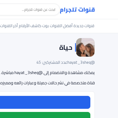
قنوات تلجرام
قنوات جديدة
أفضل القنوات
بوت كاشف الأرقام
أخر القنوات
حياة
@hayat_3sheq
عدد المشتركين: 45
يمكنك مشاهدة والانضمام إلى @hayat_3sheq مباشرة.
قناة متخصصة في نشر حالات جميلة وعبارات رائعه ومميزه