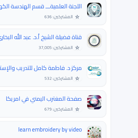
اللجنة العلميةـــ قسم الهندسة الكهر
☆
المشتركين: 636
قناة فضيلة الشيخ أ.د. عبد الله البخار
☆
المشتركين: 37,005
مركز د. فاطمة كامل للتدريب والإست
☆
المشتركين: 532
صفحة المغترب اليمني في امريكا
☆
المشتركين: 679
learn embroidery by video