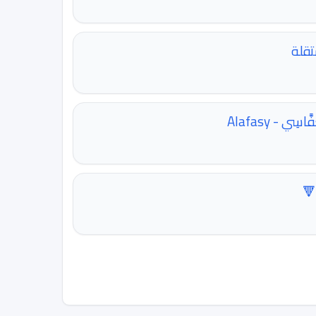
تقلة
اسِي - Alafasy
🔻