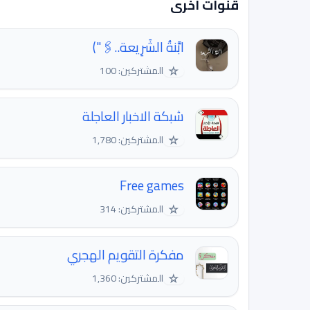
قنوات اخرى
ابَّنةُ الشَرِيعة..🖇️")
☆
المشتركين: 100
شبكة الاخبار العاجلة
☆
المشتركين: 1,780
Free games
☆
المشتركين: 314
مفكرة التقويم الهجري
☆
المشتركين: 1,360