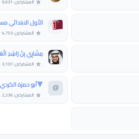
☆
المشتركين: 9,631
الأول الابتدائي مس
☆
المشتركين: 4,753
مِشَارِي بِنْ رَاشِدِ الْعَفَّ
☆
المشتركين: 3,107
🔻أبو حمزة الكردي
☆
المشتركين: 2,236