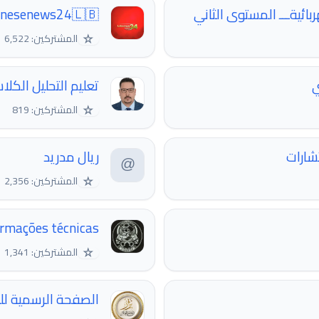
بائيةـــ المستوى الثاني
anesenews24🇱🇧
☆
المشتركين: 6,522
ي
تعليم التحليل الك
☆
المشتركين: 819
شارات
ريال مدريد
☆
المشتركين: 2,356
rmações técnicas.
☆
المشتركين: 1,341
الصفحة الرسمية لل