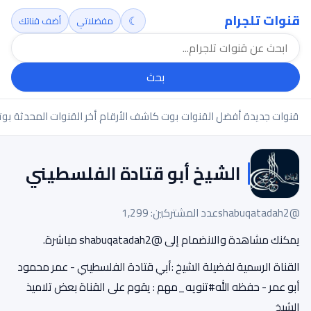
قنوات تلجرام
☾
مفضلاتي
أضف قناتك
بحث
قنوات جديدة
أفضل القنوات
بوت كاشف الأرقام
أخر القنوات المحدثة
بوت
الشيخ أبو قتادة الفلسطيني
@shabuqatadah2
عدد المشتركين: 1,299
يمكنك مشاهدة والانضمام إلى @shabuqatadah2 مباشرة.
القناة الرسمية لفضيلة الشيخ :أبي قتادة الفلسطيني - عمر محمود
أبو عمر - حفظه الله#تنويه_مهم : يقوم على القناة بعض تلاميذ
الشيخ