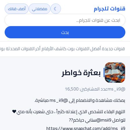
قنوات تلجرام
☾
مفضلاتي
أضف قناتك
بحث
قنوات جديدة
أفضل القنوات
بوت كاشف الأرقام
أخر القنوات المحدثة
بوت
بعثرة خواطر
@ms_ii9
عدد المشتركين: 16,500
يمكنك مشاهدة والانضمام إلى @ms_ii9 مباشرة.
اللهم ‌البقاء للشخص الذي ‌إعتدته كثيراً ، حتى شعرت بأنه مني❤
لتواصل msii9@سنابي حياكم??
https://www.snapchat.com/add/ms_ii9