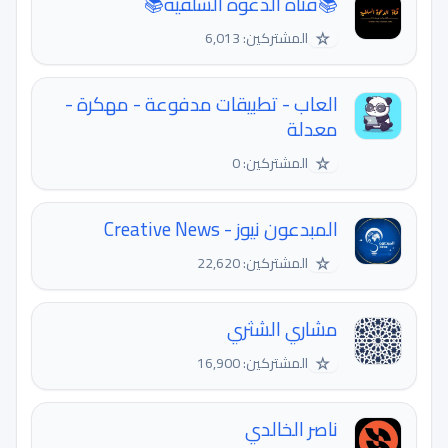
📚قناة الدعوة السلفية📚
☆
المشتركين: 6,013
العاب - تطبيقات مدفوعة - مهكرة -
معدلة
☆
المشتركين: 0
المبدعون نيوز - Creative News
☆
المشتركين: 22,620
مشاري الشثري
☆
المشتركين: 16,900
ناصر الخالدي