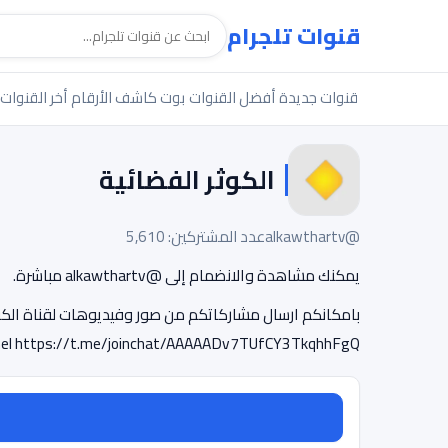
قنوات تلجرام
قنوات جديدة
أفضل القنوات
بوت كاشف الأرقام
أخر القنوات
الکوثر الفضائیة
@alkawthartv
عدد المشتركين: 5,610
يمكنك مشاهدة والانضمام إلى @alkawthartv مباشرة.
nel https://t.me/joinchat/AAAAADv7TUfCY3TkqhhFgQ