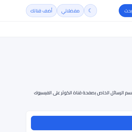
☾
بحث
مفضلاتي
أضف قناتك
نكم ارسال مشاركاتكم من صور وفيديوهات لقناة الکوثر عبر هذه الطرق:التواصل و التبادل مع القناة: @alkawthartvchannelقسم الرسائل الخاص بصفحة قناة الکوثر على الفيسبوك