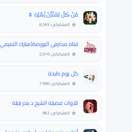
مُنْ ڪلُ بُسّتّأِنْ زّهّرًة 🌷
☆
المشتركين: 8,369
قناة محترفي البورصة(مبارك التميمي)
☆
المشتركين: 2,910
كل يوم طبخة
☆
المشتركين: 7,980
تلاوات فضيلة الشيخ د.بندر بليلة
☆
المشتركين: 862