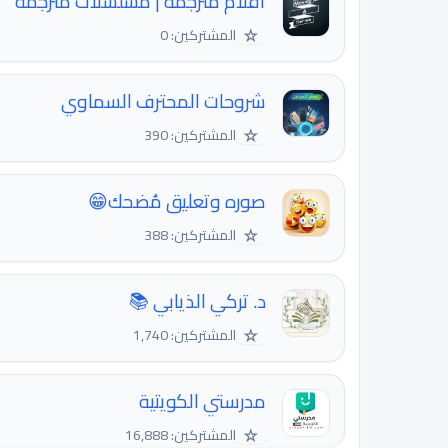
أفلام مترجمة | مسلسلات مترجمة
☆
المشتركين: 0
شروحات المحترف السماوي
☆
المشتركين: 390
صوره وتعليق مُضحك😁
☆
المشتركين: 388
د. تركي الذيابي 📚
☆
المشتركين: 1,740
مدرستي الكويتية
☆
المشتركين: 16,888