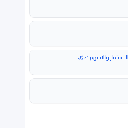
لاستثمار والاسهم 📈💰