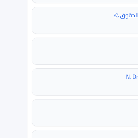
 الحقوق ⚖
N. D