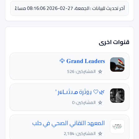
آخر تحديث للبيانات : الجمعة، 27-02-2026 08:16:06 مساءً
قنوات اخرى
𝐆𝐫𝐚𝐧𝐝 𝐋𝐞𝐚𝐝𝐞𝐫𝐬 🦅
☆
المشتركين: 526
🌿🤍 յɕԼɹɹ̈̇ɹᓄ öյɹ̈̇ჲɹ̣ '
☆
المشتركين: 0
المعهد التقاني الصحي في حلب
☆
المشتركين: 2,184