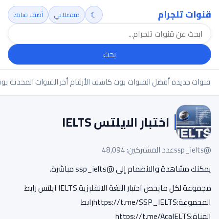
قنوات تلجرام
☾
مفضلاتي
أضف قناتك
بحث
قنوات جديدة
أفضل القنوات
بوت كاشف الأرقام
أخر القنوات المحدثة
بوت
اختبار الايلتس IELTS
@ssp_ielts
عدد المشتركين: 48,094
يمكنك مشاهدة والانضمام إلى @ssp_ielts مباشرة.
مجموعة لكل مايخص اختبار اللغة الانقليزية IELTS ايلتس رابط
المجموعة:https://t.me/SSP_IELTSرابط
القناة:https://t.me/AcaIELTS