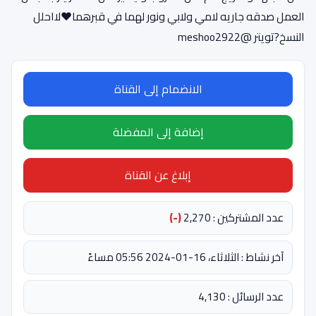
العمل صدقه جاريه لامي ولابي ونور لهما في قبرهما❤️لااحلل
النسخ?تويتر @meshoo2922
الانضمام إلى القناة
إضافة إلى المفضلة
إبلاغ عن القناة
عدد المشتركين : 2,270
(-)
آخر نشاط : الثلاثاء، 16-01-2024 05:56 مساءً
عدد الرسائل : 4,130