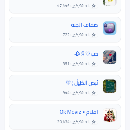
☆
المشتركين: 47,446
ضفاف الجنة
☆
المشتركين: 722
حب🤍🖇🥀
☆
المشتركين: 351
نَبض آلخَلِيلْ 𓂆💚
☆
المشتركين: 944
افلام • Ok Moviz
☆
المشتركين: 30,434