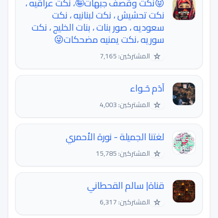
😝نكت وقصف جبهات🤪، نكت عراقيه ،
نكت تحشيش ، نكت لبنانيه ، نكت
سعوديه ، صور بنات ، بنات الخليج ، نكت
سوريه ،نكت يمنيه مضحكات😜
☆
المشتركين: 7,165
آدَم حَـواء
☆
المشتركين: 4,003
لغتنا الجميلة - نورة الأحمري
☆
المشتركين: 15,785
قناة| سالم القحطاني
☆
المشتركين: 6,317