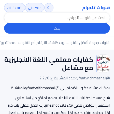
قنوات تلجرام
☾
مفضلاتي
أضف قناتك
بحث
قنوات جديدة
أفضل القنوات
بوت كاشف الأرقام
أخر القنوات المحدثة
بوت
كفايات معلمي اللغة الانجليزية
مع مشاعل
@kyfyatwithmashail
عدد المشتركين: 2,270
يمكنك مشاهدة والانضمام إلى @kyfyatwithmashail مباشرة.
شرح مبسط لكفايات اللغه الانجليزيه مع نماذج حل اسئله لاي
استفسار التواصل معي @meshoo2922يارب اجعل عملي باب خير
لكل مجتهد وتفريج هم لكل مكروب وتيسير لكل معسر يارب اجعل