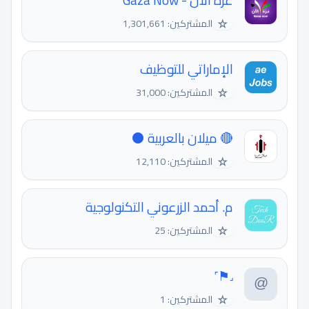
غزة الآن - Gaza Now
☆
المشتركين: 1,301,661
الإماراتي للتوظيف
☆
المشتركين: 31,000
🔴 ميلان بالعربية ⚫️
☆
المشتركين: 12,110
م. أحمد الزرعوني التكنولوجية
☆
المشتركين: 25
‏˼⚑˹
☆
المشتركين: 1