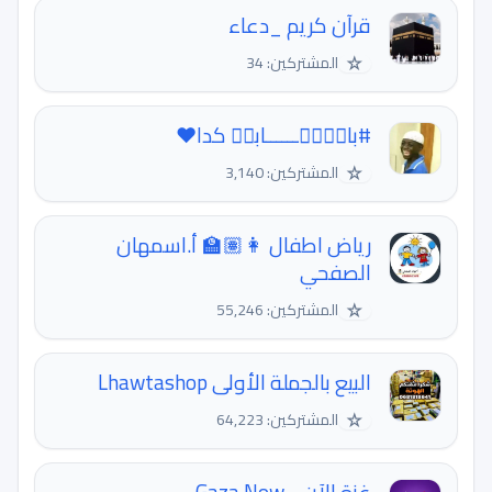
قرآن كريم _دعاء
☆
المشتركين: 34
#بالۛجۚــــــابسۜ كدا❤️
☆
المشتركين: 3,140
رياض اطفال 👩🏽‍🏫 أ.اسمهان
الصفحي
☆
المشتركين: 55,246
البيع بالجملة الأولى Lhawtashop
☆
المشتركين: 64,223