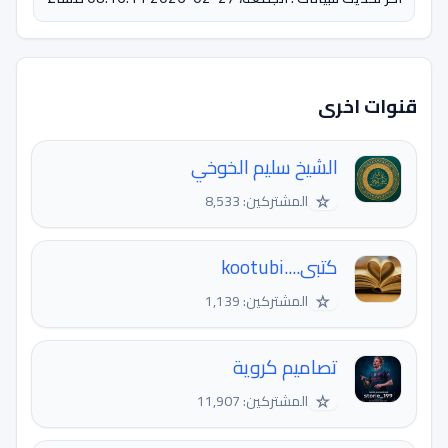
قنوات اخرى
الشيخ سليم الخوخي
☆
المشتركين: 8,533
كتبى....kootubi
☆
المشتركين: 1,139
تصاميم كروية
☆
المشتركين: 11,907