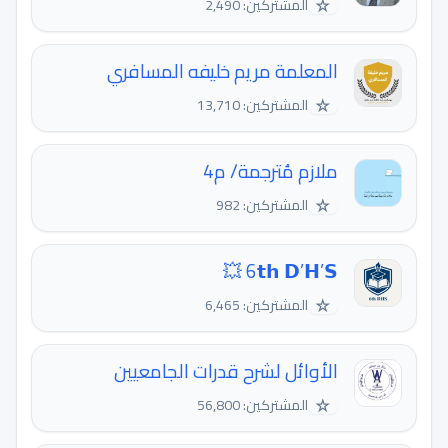
☆
المشتركين: 2,490
المعلمة مريم خليفه المسافري
☆
المشتركين: 13,710
ملازم مُترجمة/ م4
☆
المشتركين: 982
6𝘁𝗵 𝗗’𝗛’𝗦 💥
☆
المشتركين: 6,465
الأوائل لشرح قدرات الجامعيين
☆
المشتركين: 56,800