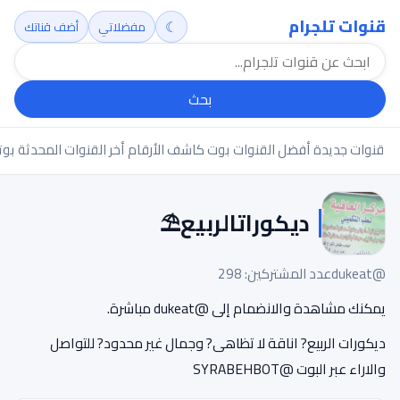
قنوات تلجرام
☾
مفضلاتي
أضف قناتك
بحث
قنوات جديدة
أفضل القنوات
بوت كاشف الأرقام
أخر القنوات المحدثة
بوت
ديكوراتالربيع⛱
@dukeat
عدد المشتركين: 298
يمكنك مشاهدة والانضمام إلى @dukeat مباشرة.
ديكورات الربيع? اناقة لا تظاهى? وجمال غير محدود? للتواصل
والاراء عبر البوت @SYRABEHBOT