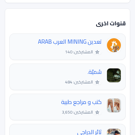
قنوات اخرى
تعدين MINING العرب ARAB
☆
المشتركين: 140
سُميّة.
☆
المشتركين: 484
كتب و مراجع طبية
☆
المشتركين: 3,650
ثائر الدراجي