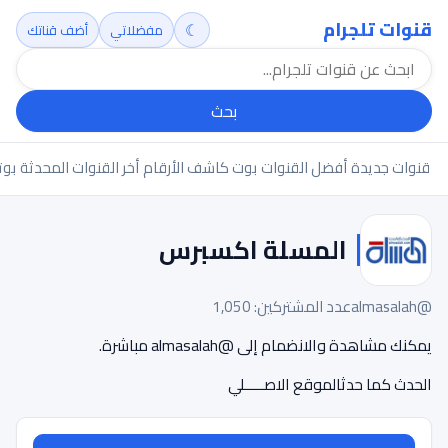
قنوات تلجرام
☾
مفضلاتي
أضف قناتك
بحث
قنوات جديدة
أفضل القنوات
بوت كاشف الأرقام
أخر القنوات المحدثة
بوت
المسلة اكسبرس
@almasalah
عدد المشتركين: 1,050
يمكنك مشاهدة والانضمام إلى @almasalah مباشرة.
الحدث كما حدثالموقع الاصـــــلي