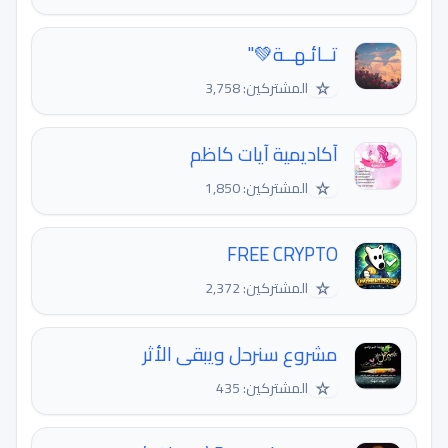
تــائـهــة💚"
☆
المشتركين: 3,758
آكاديمية آيات كاظم
☆
المشتركين: 1,850
FREE CRYPTO
☆
المشتركين: 2,372
مشروع سنرحل ويبقى الأثر
☆
المشتركين: 435