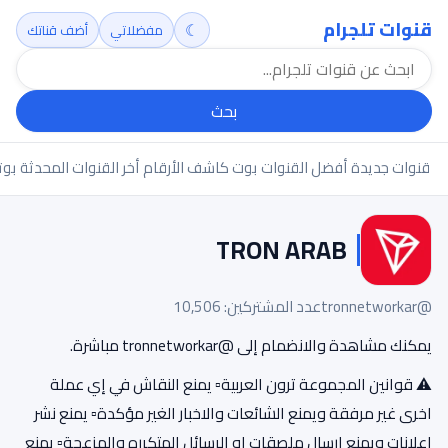
قنوات تلجرام
☾
مفضلاتي
أضف قناتك
بحث
قنوات جديدة
أفضل القنوات
بوت كاشف الأرقام
أخر القنوات المحدثة
بوت
TRON ARAB
@tronnetworkar
عدد المشتركين: 10,506
يمكنك مشاهدة والانضمام إلى @tronnetworkar مباشرة.
⚠️ قوانين المجموعة ترون العربية▫️ يمنع النقاش في إي عملة
اخرى غير مرفقة ويمنع الشائعات والاخبار الغير مؤكدة▫️ يمنع نشر
إعلانات ويمنع ارسال ملصقات او الرسائل المتكرره والمزعجة▫️ يمنع