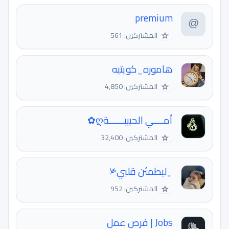
premium
☆
المشتركين: 561
هاموره_كويتيه
☆
المشتركين: 4,850
أمــــي الحبيبــــــةღ✿
☆
المشتركين: 32,400
﮼ليطمئن قلبي༯
☆
المشتركين: 952
Jobs | فرص عمل