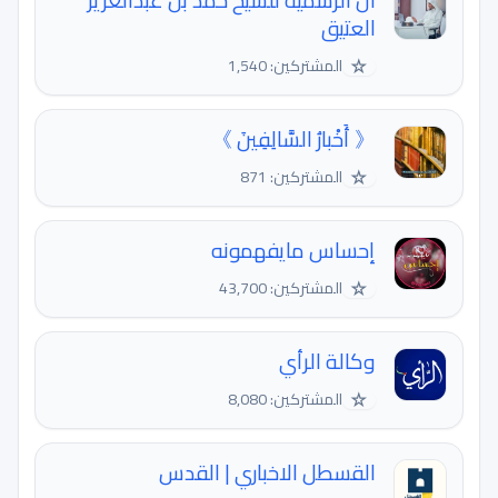
ال الرسمية للشيخ حمد بن عبدالعزيز
العتيق
☆
المشتركين: 1,540
《 أَخْبارُ السَّالِفِينَ 》
☆
المشتركين: 871
إحساس مايفهمونه
☆
المشتركين: 43,700
وكالة الرأي
☆
المشتركين: 8,080
القسطل الاخباري | القدس