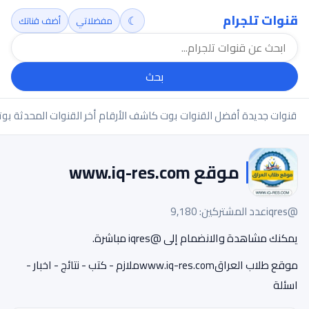
قنوات تلجرام
☾
مفضلاتي
أضف قناتك
بحث
قنوات جديدة
أفضل القنوات
بوت كاشف الأرقام
أخر القنوات المحدثة
بوت
موقع www.iq-res.com
@iqres
عدد المشتركين: 9,180
يمكنك مشاهدة والانضمام إلى @iqres مباشرة.
موقع طلاب العراقwww.iq-res.comملازم - كتب - نتائج - اخبار -
اسئلة