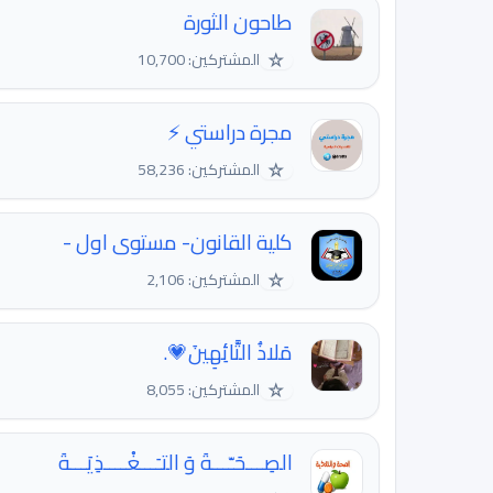
طاحون الثورة
☆
المشتركين: 10,700
مجرة دراستي ⚡️
☆
المشتركين: 58,236
كلية القانون- مستوى اول -
☆
المشتركين: 2,106
مَلاذُ التَّائِهِينَ💗.
☆
المشتركين: 8,055
الصِـــحَـّـــةَ وَ التـَـــغْــــذِيَـــةَ