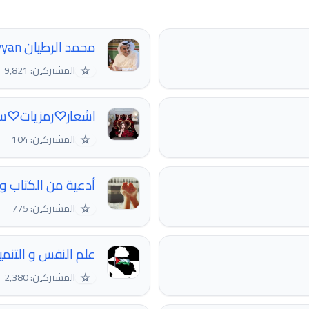
محمد الرطيان alrotayyan
☆
المشتركين: 9,821
اشعار♡رمزيات♡س
☆
المشتركين: 104
أدعية من الكتاب وا
☆
المشتركين: 775
علم النفس و التنمي
☆
المشتركين: 2,380