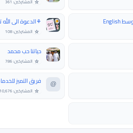
☆
المشتركين: 361
 الى الله تجمعنا⚘
ابطال
☆
المشتركين: 108
حياتنا حب محمد
☆
المشتركين: 786
يز للخدمات الطلابية
☆
المشتركين: 10,676