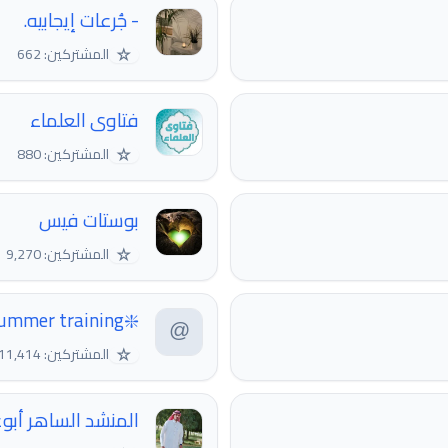
- جُرعات إيجابيه.
☆
المشتركين: 662
فتاوى العلماء
☆
المشتركين: 880
بوستات فيس
☆
المشتركين: 9,270
❇️pharmacy summer training
☆
المشتركين: 11,414
المنشد الساهر أبوع