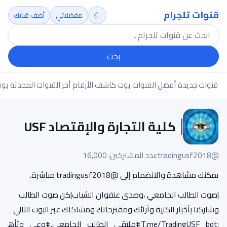
قنوات تلجرام
☾
مفضلاتي
أضف قناتك
بحث
قنوات جديدة
أفضل القنوات
بوت كاشف الأرقام
أخر القنوات المحدثة
بوت
كلية التجارة والإقتصاد USF
@tradingusf2018
عدد المشتركين: 16,000
يمكنك مشاهدة والانضمام إلى @tradingusf2018 مباشرة.
|صوت الطالب الجامعي ،وصدى عنفوان الشباب|كن صوت الطالب
وشاركنا بأخبار الكلية وآرائك ومقترحاتك ومشاكلك عبر البوت التالي
:T.me/TradingUSF_bot#ملتقى_الطالب_الجامعي.#وعي_وتأه