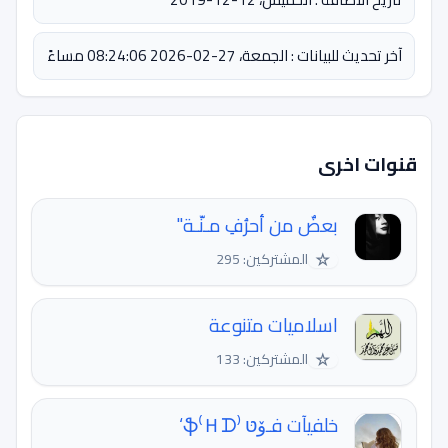
آخر تحديث للبيانات : الجمعة، 27-02-2026 08:24:06 مساءً
قنوات اخرى
بعضٌ من أحرُفِ مـنّـة"
☆
المشتركين: 295
اسلاميات متنوعة
☆
المشتركين: 133
خلفيآت فـﯙטּ ⁽Ｈᗪ⁾ֆ‘