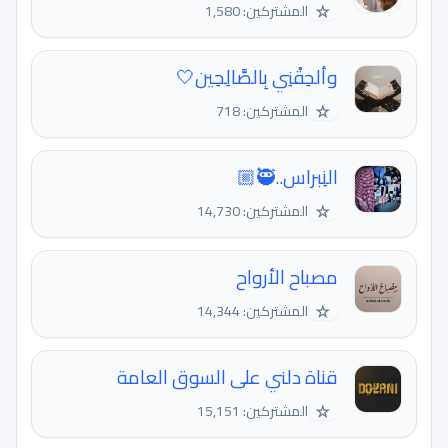
☆
المشتركين: 1,580
وألحِقْنِي بِالصَّالِحِين🤍
☆
المشتركين: 718
النِبراس..🥷🏼
☆
المشتركين: 14,730
مصباح الأرواح
☆
المشتركين: 14,344
قناة دلني على السوق العامة
☆
المشتركين: 15,151