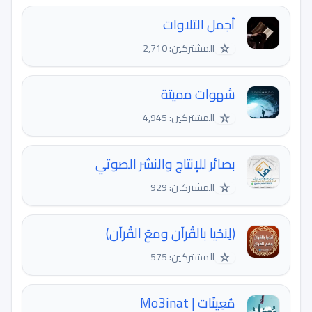
أجمل التلاوات
☆
المشتركين: 2,710
شهوات مميتة
☆
المشتركين: 4,945
بصائر للإنتاج والنشر الصوتي
☆
المشتركين: 929
﴿لِنحْيا بالقُرآن ومعَ القُرآن﴾
☆
المشتركين: 575
مُعِينَات | Mo3inat