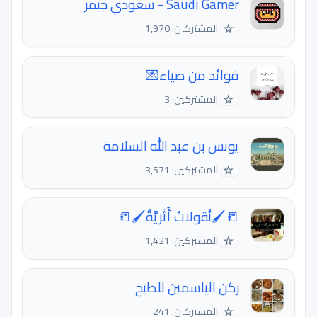
Saudi Gamer - سعودي جيمر
☆
المشتركين: 1,970
فوائد من ضياء💌
☆
المشتركين: 3
يونس بن عبد الله السلامة
☆
المشتركين: 3,571
📒🖌نُقولاتٌ أَثَريَّةٌ🖌📒
☆
المشتركين: 1,421
ركن الياسمين للطبخ
☆
المشتركين: 241