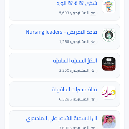
شذى 🌸🌷🌸 الورد
☆
المشتركين: 5,693
قادة التمريض - Nursing leaders
☆
المشتركين: 1,286
الـدّرَرُ السـنيّة السلفيّة
☆
المشتركين: 2,260
قناة مسرات الطفولة
☆
المشتركين: 6,328
ال الرسمية للشاعر علي المنصوري
☆
المشتركين: 7,680