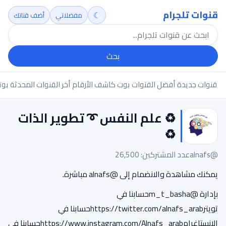
قنوات تلجرام
☾
مفضلاتي
أضف قناتك
بحث
قنوات جديدة
أفضل القنوات
بوت كاشف الأرقام
أخر القنوات المحدثة
بوت
♻️ علم النفس ➰ تطوير الذات
♻️
@alnafs
عدد المشتركين: 26,500
يمكنك مشاهدة والانضمام إلى @alnafs مباشرة.
بإدارة @m_t_bashaحسابنا في
تويترhttps://twitter.com/alnafs_arabحسابنا في
الانستاغرامhttps://www.instagram.com/Alnafs_arabحسابنا في