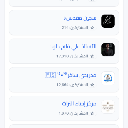
سجين مقدس♪
☆
المشتركين: 214
الأستاذ علي فليح داود
☆
المشتركين: 17,910
مدريدي ساخر ³⁶•¹⁵ 🇵🇸
☆
المشتركين: 12,664
مركز إحياء التراث
☆
المشتركين: 1,970