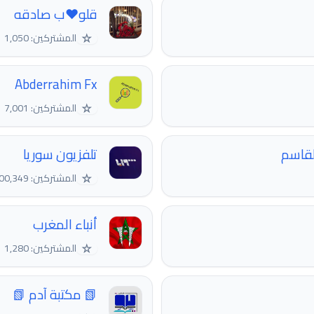
قلو❤️ب صادقه
☆
المشتركين: 1,050
Abderrahim Fx
☆
المشتركين: 7,001
لقاسم
تلفزيون سوريا
☆
المشتركين: 200,349
أنباء المغرب
☆
المشتركين: 1,280
📗 مكتبة آدم 📗