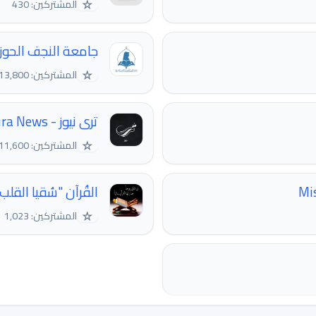
☆
المشتركين: 430
جامعة النجف الحوزو
☆
المشتركين: 13,800
ترى نيوز - Tura News
☆
المشتركين: 11,600
القُرآن "سُقيا القلب" 
☆
المشتركين: 1,023