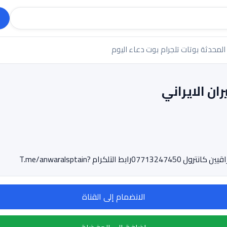
 المحدثة
بوتات تلجرام
بوت دعاء اليوم
ان الايراني
ام ?T.me/anwaralsptain
الانضمام إلى القناة