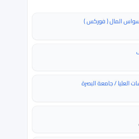
سواس المال ( فوركس )
️
 العليا / جامعة البصرة