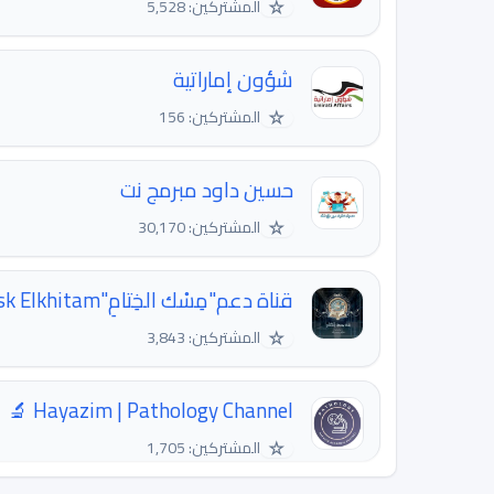
☆
المشتركين: 5,528
شؤون إماراتية
☆
المشتركين: 156
حسين داود مبرمج نت
☆
المشتركين: 30,170
قناة دعم"مِسْك الخِتامِ"Misk Elkhitam
☆
المشتركين: 3,843
Hayazim | Pathology Channel 🔬
☆
المشتركين: 1,705