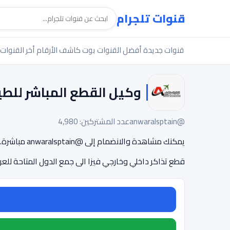
قنوات تلجرام
قنوات جديدة
أفضل القنوات
بوت كاشف الأرقام
أخر القنوات
وكيل القطع المباشر للطير
@anwaralsptain
عدد المشتركين: 4,980
يمكنك مشاهدة والانضمام إلى @anwaralsptain مباشرة.
قطع تذاكر داخلي وخارجي فيزا الى جمع الدول المتاحة للعراقيين كانترول 07713247450رابط التلكر