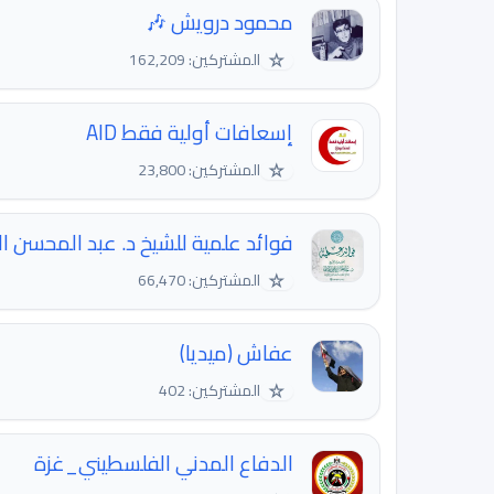
محمود درويش 🎶
☆
المشتركين: 162,209
إسعافات أولية فقط AID
☆
المشتركين: 23,800
فوائد علمية للشيخ د. عبد المحسن ا
☆
المشتركين: 66,470
عفاش (ميديا)
☆
المشتركين: 402
الدفاع المدني الفلسطيني_غزة