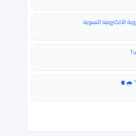
ية الالكترونية النسوية
🌧🫀