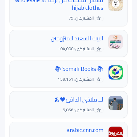
ملابس محجبات من تركيا 🌸 wholesale
hijab clothes
☆
المشتركين: 79
البيت السعيد للمتزوجين
☆
المشتركين: 104,000
📚 Somali Books 📚
☆
المشتركين: 159,161
لــ ملاذي الدافئ❤️🫂
☆
المشتركين: 5,856
arabic.cnn.com