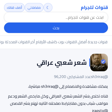
قنوات تلجرام
☾
مفضلاتي
أضف قناتك
بحث
قنوات جديدة
أفضل القنوات
بوت كاشف الأرقام
أخر القنوات المحدثة
بوت
شعر شعبي عراقي
@sh3riraq
عدد المشتركين: 96,200
يمكنك مشاهدة والانضمام إلى @sh3riraq مباشرة.
قناه تختص بنشر الشعر شعبي العراقي وكل مايخص الشعر ودعم
مواهب شباب بدون مقابلرابط صفحتنه الثانيه تهتم بنشر القصص
@iraqsto