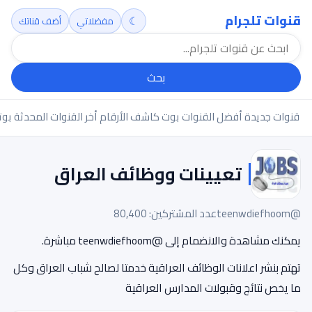
قنوات تلجرام
☾
مفضلاتي
أضف قناتك
بحث
قنوات جديدة
أفضل القنوات
بوت كاشف الأرقام
أخر القنوات المحدثة
بوت
تعيينات ووظائف العراق
@teenwdiefhoom
عدد المشتركين: 80,400
يمكنك مشاهدة والانضمام إلى @teenwdiefhoom مباشرة.
تهتم بنشر اعلانات الوظائف العراقية خدمتا لصالح شباب العراق وكل
ما يخص نتائج وقبولات المدارس العراقية