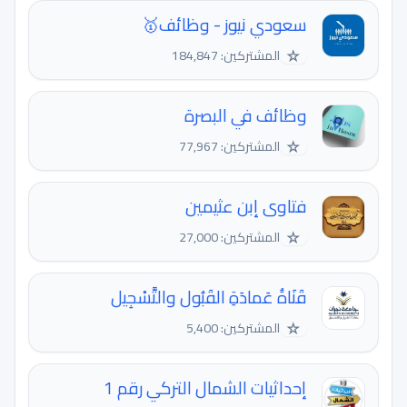
سعودي نيوز - وظائف🥇
☆
المشتركين: 184,847
وظائف في البصرة
☆
المشتركين: 77,967
فتاوى إبن عثيمين
☆
المشتركين: 27,000
قَنَاةُ عَمادَةِ القَبُول والتَّسْجِيل
☆
المشتركين: 5,400
إحداثيات الشمال التركي رقم 1