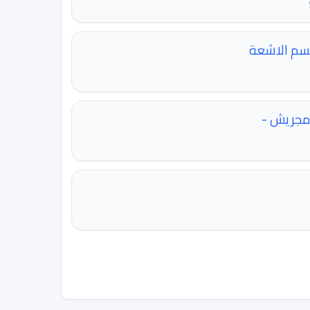
لقسم الاشعة
 مجريش -