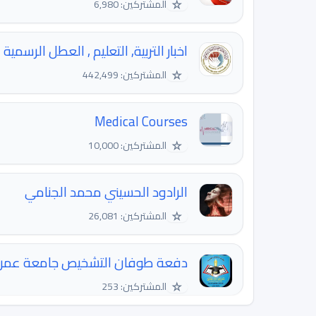
☆
المشتركين: 6,980
اخبار التربية, التعليم , العطل الرسمية
☆
المشتركين: 442,499
Medical Courses
☆
المشتركين: 10,000
الرادود الحسيني محمد الجنامي
☆
المشتركين: 26,081
دفعة طوفان التشخيص جامعة عمران
☆
المشتركين: 253