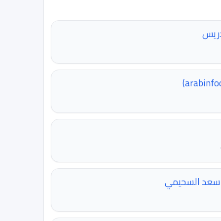
دريس
ن سعد السحيمي