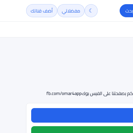
☾
بحث
مفضلاتي
أضف قناتك
 على الفيس بوكfb.com/omar4app