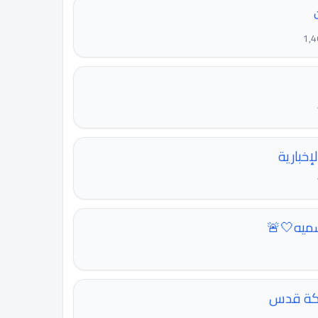
إخبارية
رسميه🤍🚨
بكة قدس