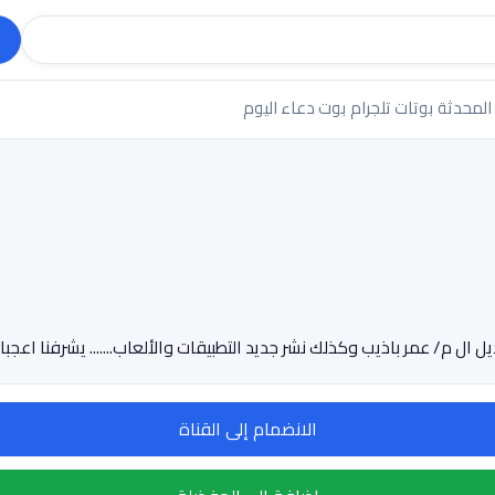
 المحدثة
بوتات تلجرام
بوت دعاء اليوم
م/ عمر باذيب وكذلك نشر جديد التطبيقات والألعاب....... يشرفنا اعجباكم بصفحتنا
الانضمام إلى القناة