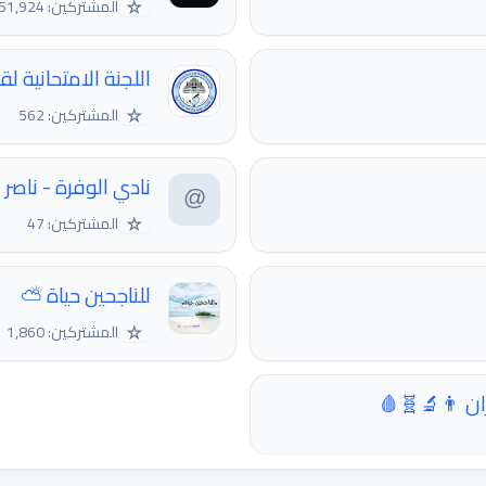
☆
المشتركين: 51,924
اللجنة الامتحانية 
☆
المشتركين: 562
نادي الوفرة - ناصر
☆
المشتركين: 47
للناجحين حياة ⛅
☆
المشتركين: 1,860
 👨‍🔬🧬🩸