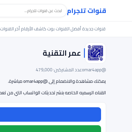
قنوات تلجرام
قنوات جديدة
أفضل القنوات
بوت كاشف الأرقام
أخر القنوات
عمر التقنية
@omar4app
عدد المشتركين: 479,000
يمكنك مشاهدة والانضمام إلى @omar4app مباشرة.
القناه الرسميه الخاصه بنشر تحديثات الواتساب التي من تعديل ال 