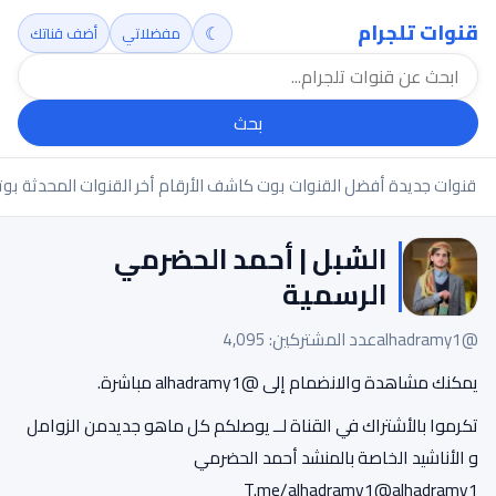
قنوات تلجرام
☾
مفضلاتي
أضف قناتك
بحث
قنوات جديدة
أفضل القنوات
بوت كاشف الأرقام
أخر القنوات المحدثة
بوت
الشبل | أحمد الحضرمي
الرسمية
@alhadramy1
عدد المشتركين: 4,095
يمكنك مشاهدة والانضمام إلى @alhadramy1 مباشرة.
تكرموا بالأشتراك في القناة لــ يوصلكم كل ماهو جديدمن الزوامل
و الأناشيد الخاصة بالمنشد أحمد الحضرمي
T.me/alhadramy1@alhadramy1