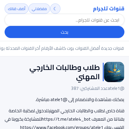
قنوات تلجرام
☾
مفضلاتي
أضف قناتك
بحث
قنوات جديدة
أفضل القنوات
بوت كاشف الأرقام
أخر القنوات المحدثة
بوت
طلاب وطالبات الخارجي
المهني
@atele1
عدد المشتركين: 387
يمكنك مشاهدة والانضمام إلى @atele1 مباشرة.
قناة خاص لطلاب والطالبات الخارجي المهنيللدخول لمكتبة الخاصة
بقناتنا من المعرف https://t.me/atele4_botللمشاركة بكروبنا في
الفيس بوك https://www.facebook.com/groups/atele1