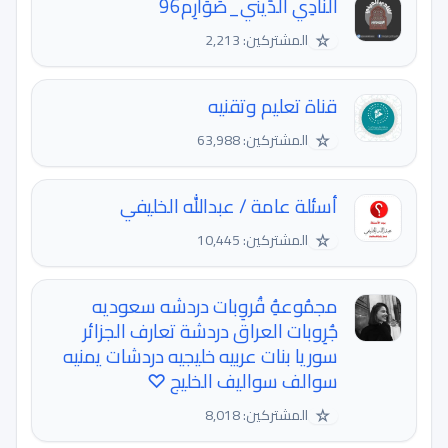
النّادِي الدِّيني_صَوَارِم96
☆
المشتركين: 2,213
قناة تعليم وتقنيه
☆
المشتركين: 63,988
أسئلة عامة / عبدالله الخليفي
☆
المشتركين: 10,445
مجمُوعهُِ قُروِبات دردشه سعوديه
جُرِوبات العراق دردشة تعارف الجزائر
سوريا بنات عربيه خليجيه دردشات يمنيه
سوالف سواليف الخليج ♡
☆
المشتركين: 8,018