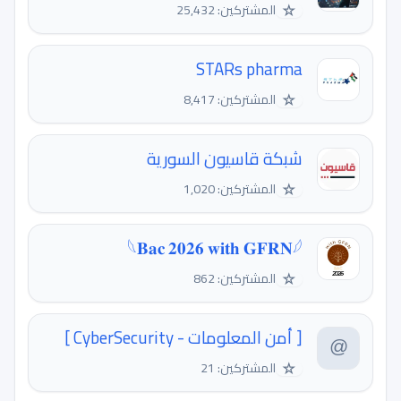
☆
المشتركين: 25,432
STARs pharma
☆
المشتركين: 8,417
شبكة قاسيون السورية
☆
المشتركين: 1,020
𓆩𝐁𝐚𝐜 𝟐𝟎𝟐𝟔 𝐰𝐢𝐭𝐡 𝐆𝐅𝐑𝐍𓆪
☆
المشتركين: 862
[ أمن المعلومات - CyberSecurity ]
☆
المشتركين: 21