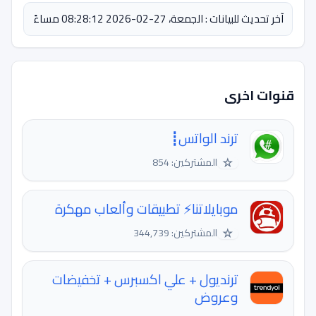
آخر تحديث للبيانات : الجمعة، 27-02-2026 08:28:12 مساءً
قنوات اخرى
ترند الواتس┋
☆
المشتركين: 854
موبايلاتنا⚡️ تطبيقات وألعاب مهكرة
☆
المشتركين: 344,739
ترنديول + علي اكسبرس + تخفيضات
وعروض