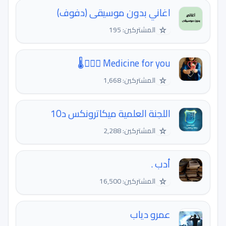
اغاني بدون موسيقى (دفوف)
☆
المشتركين: 195
Medicine for you 👨🏻‍⚕️🌡
☆
المشتركين: 1,668
اللجنة العلمية ميكاترونكس د10
☆
المشتركين: 2,288
أدب .
☆
المشتركين: 16,500
عمرو دياب