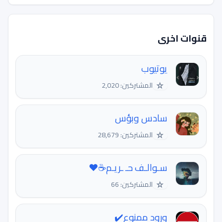
قنوات اخرى
يوتيوب
☆
المشتركين: 2,020
سادس وبؤس
☆
المشتركين: 28,679
سـوالـف حـ ـريـم☕️♥️
☆
المشتركين: 66
ورود ممنوع✔️