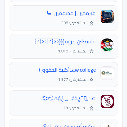
مبرمجين | مصممين 💻
☆
المشتركين: 308
فلسطين عربية 🇵🇸 🇵🇸𓂆𓂆𓂆
☆
المشتركين: 1,810
Law college(كلية الحقوق)
☆
المشتركين: 1,977
صـٰ̲ـہۛہٰٰدٰفـٰ̲ـہ͒ہٰٰهٰہٰٖ 🥺💞؛
☆
المشتركين: 19
مكتبة أفروديت si_mu@