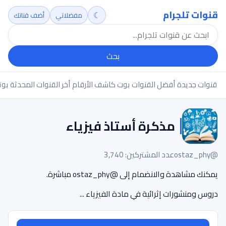
قنوات تلجرام
☾
مفضلاتي
أضف قناتك
بحث
قنوات جديدة
أفضل القنوات
بوت كاشف الأرقام
أخر القنوات المحدثة
بوت
مذكرة أستاذ فيزياء
@ostaz_phy
عدد المشتركين: 3,740
يمكنك مشاهدة والانضمام إلى @ostaz_phy مباشرة.
دروس ومنشورات إثرائية في مادة الفيزياء ...