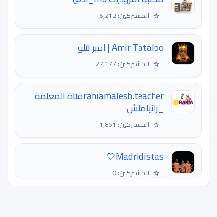
☆
المشتركين: 6,212
Amir Tataloo | امیر تتلو
☆
المشتركين: 27,177
raniamalesh.teacherقناة المعلمة
_رانياملش
☆
المشتركين: 1,861
Madridistas🤍
☆
المشتركين: 0