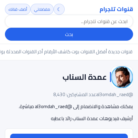
قنوات تلجرام
☾
مفضلاتي
أضف قناتك
بحث
قنوات جديدة
أفضل القنوات
بوت كاشف الأرقام
أخر القنوات المحدثة
بوت
عمدة السناب
@al3omdah_raed
عدد المشتركين: 8,430
يمكنك مشاهدة والانضمام إلى @al3omdah_raed مباشرة.
أرشيف فيديوهات عمدة السناب رائد باعطيه