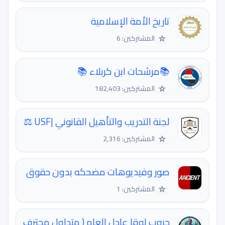
تاريخ الأمة الإسلامية
☆
المشتركين: 6
📚مرشحات ابن كربلاء 📚
☆
المشتركين: 182,403
لجنة التدريب والتأهيل القانوني |USF ⚖️
☆
المشتركين: 2,316
صور وفيديوهات مضحكه بدون حقوق
☆
المشتركين: 1
جروب لوقا عادل العام ( متداول محترف