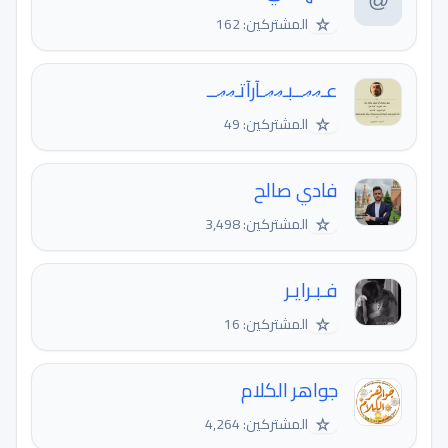
☆
المشتركين: 162
عـޢޢــبـޢޢـآرآتـޢޢــ
☆
المشتركين: 49
فادي صالح
☆
المشتركين: 3,498
فـبـرايـر
☆
المشتركين: 16
جواهر الكلام
☆
المشتركين: 4,264