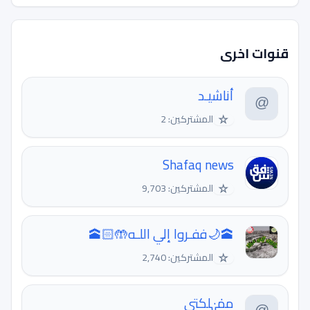
قنوات اخرى
أناشيـد
☆
المشتركين: 2
Shafaq news
☆
المشتركين: 9,703
🕋🌙ففـروا إلي اللـه🤲🏻🕋
☆
المشتركين: 2,740
ممٰہٰلكتي