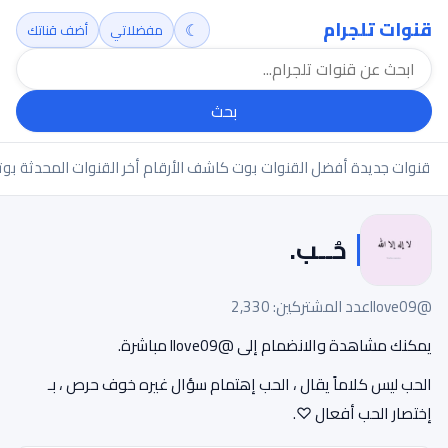
قنوات تلجرام
☾
مفضلاتي
أضف قناتك
بحث
قنوات جديدة
أفضل القنوات
بوت كاشف الأرقام
أخر القنوات المحدثة
بوت
حُــب.
@llove09
عدد المشتركين: 2,330
يمكنك مشاهدة والانضمام إلى @llove09 مباشرة.
الحب ليس كلاماً يقال ، الحب إهتمام سؤال غيره خوف حرص ، بـ
إختصار الحب أفعال ♡.