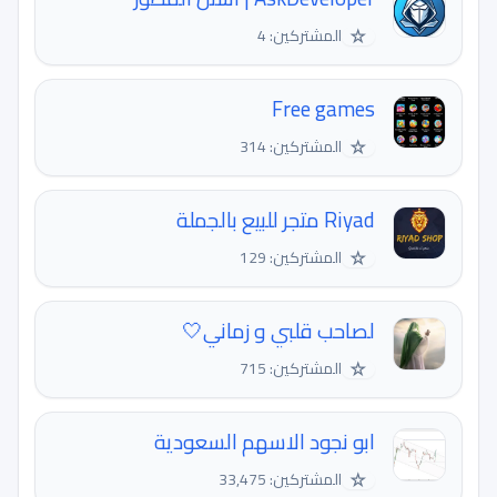
☆
المشتركين: 4
Free games
☆
المشتركين: 314
Riyad متجر للبيع بالجملة
☆
المشتركين: 129
لصاحب قلبي و زماني🤍
☆
المشتركين: 715
ابو نجود الاسهم السعودية
☆
المشتركين: 33,475