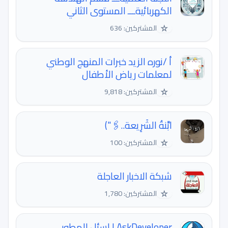
الكهربائيةـــ المستوى الثاني
☆
المشتركين: 636
أ /نوره الزيد خبرات المنهج الوطني
لمعلمات رياض الأطفال
☆
المشتركين: 9,818
ابَّنةُ الشَرِيعة..🖇️")
☆
المشتركين: 100
شبكة الاخبار العاجلة
☆
المشتركين: 1,780
AskDeveloper | اسئل المطور