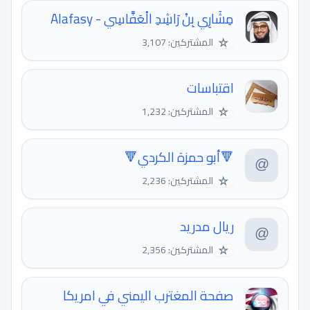
مِشَارِي بِنْ رَاشِدِ الْعَفَّاسِي - Alafasy
☆
المشتركين: 3,107
اقتباسات
☆
المشتركين: 1,232
🔻أبو حمزة الكردي🔻
☆
المشتركين: 2,236
ريال مدريد
☆
المشتركين: 2,356
صفحة المغترب اليمني في امريكا