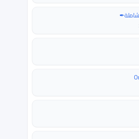
لشاملة✒