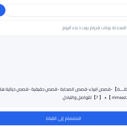
 المحدثة
بوتات تلجرام
بوت دعاء اليوم
وعظــــة】-قصص انبياء-قصص الصحابة -قصص حقيقية -قصص خيالية
الانضمام إلى القناة