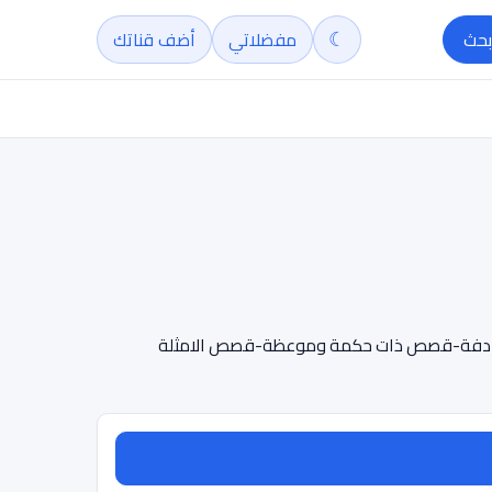
☾
بحث
مفضلاتي
أضف قناتك
 هادفة-قصص ذات حكمة وموعظة-قصص الامثلة