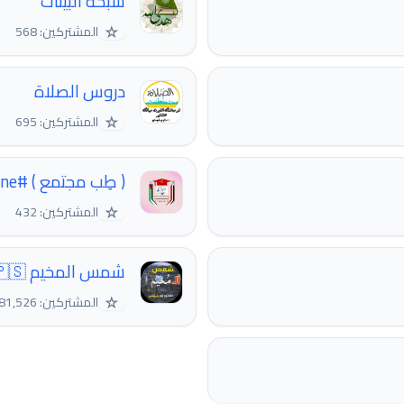
شبكة البينات
☆
المشتركين: 568
دروس الصلاة
☆
المشتركين: 695
( طِب مجتمع ) #community_medicine
☆
المشتركين: 432
شمس المخيم 🇵🇸
☆
المشتركين: 81,526