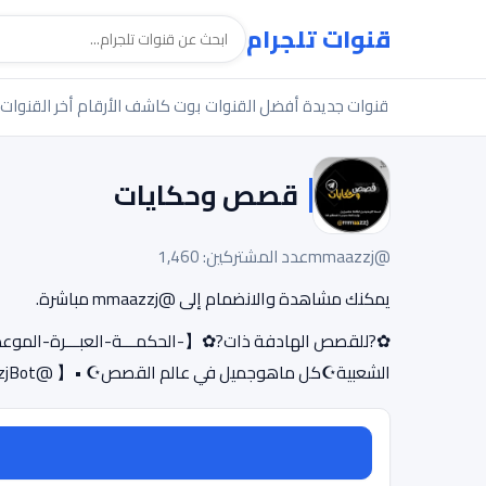
قنوات تلجرام
قنوات جديدة
أفضل القنوات
بوت كاشف الأرقام
أخر القنوات
قصص وحكايات
@mmaazzj
عدد المشتركين: 1,460
يمكنك مشاهدة والانضمام إلى @mmaazzj مباشرة.
✿?للقصص الهادفة ذات?✿【-الحكمـــة-العبـــرة-الم
الشعبية☪كل ماهوجميل في عالم القصص☪ •【 @mmaazzjBot 】• 【 ?】للتواصل والتبادل