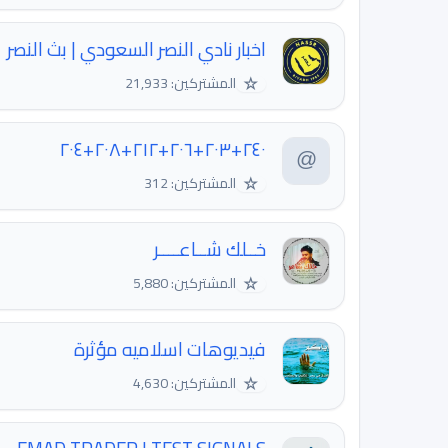
اخبار نادي النصر السعودي | بث النصر
☆
المشتركين: 21,933
٢٤٠+٢٠٣+٢٠٦+٢١٢+٢٠٨+٢٠٤
☆
المشتركين: 312
خــلك شــاعــــر
☆
المشتركين: 5,880
فيديوهات اسلاميه مؤثرة
☆
المشتركين: 4,630