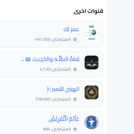
قنوات اخرى
عمر تك
☆
المشتركين: 491,000
قٰناةُ السُّنَّـة والحَدِيـث 📖 ،..
☆
المشتركين: 4,130
الهيتي للتميز🩺
☆
المشتركين: 158,000
عَاْلَمُ الْتَّمْرِيْضُِ
☆
المشتركين: 894