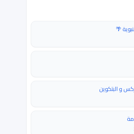
بوية 🌴
ركس و البتكوين
مة