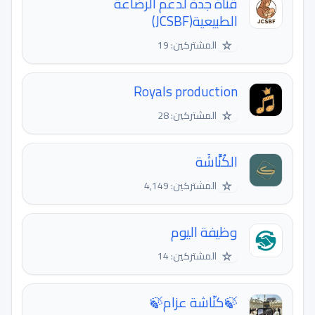
قناة جدة لدعم الرضاعة
الطبيعية(JCSBF)
☆
المشتركين: 19
Royals production
☆
المشتركين: 28
الكُنَّاشَة
☆
المشتركين: 4,149
وظيفة اليوم
☆
المشتركين: 14
🍃كنّاشة عزام🍃