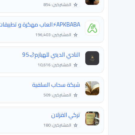
☆
المشتركين: 854
APKBABA⚡️العاب مهكرة و تطبيقات
☆
المشتركين: 196,403
النادي الديني للهيازم🌙95
☆
المشتركين: 10,616
شبكة سحاب السلفية
☆
المشتركين: 509
تركي القزلان
☆
المشتركين: 180