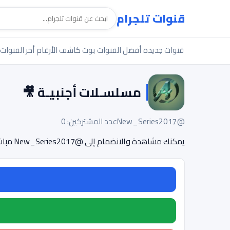
قنوات تلجرام
قنوات جديدة
أفضل القنوات
بوت كاشف الأرقام
أخر القنوات
مسلسـلات أجنبيـة 🎥
@New_Series2017
عدد المشتركين: 0
يمكنك مشاهدة والانضمام إلى @New_Series2017 مباشرة.