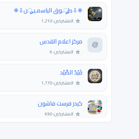
❈⇩طৣـوق الياﺳمـيـৣن⇩❈
☆
المشتركين: 1,210
مركز اعلام القدس
☆
المشتركين: 6
قَيْدُ الصَّيْد
☆
المشتركين: 1,770
كيدز فرست فاشون
☆
المشتركين: 690