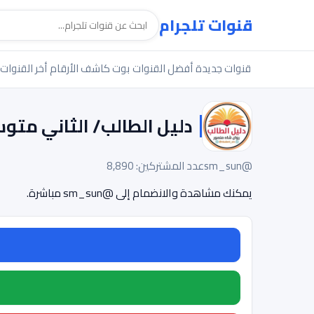
قنوات تلجرام
قنوات جديدة
أفضل القنوات
بوت كاشف الأرقام
أخر القنوات
دليل الطالب/ الثاني متو
@sm_sun
عدد المشتركين: 8,890
يمكنك مشاهدة والانضمام إلى @sm_sun مباشرة.