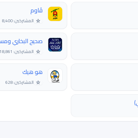
قَاوم
☆
المشتركين: 8,400
صحيح البخاري ومس
☆
المشتركين: 18,861
هو هيك
☆
المشتركين: 628
)