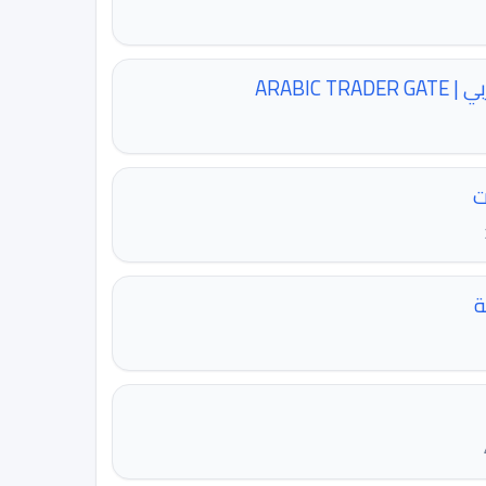
ARABIC T
ت
ة