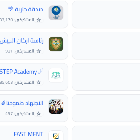
صدقة جارية 🌴
☆
المشتركين: 33,170
رئاسة اركان الجيش 
☆
المشتركين: 921
☄ ‏Free STEP Academy☄
☆
المشتركين: 85,603
الاجتهاد طموحنا🔬🎓
☆
المشتركين: 457
FAST MENT