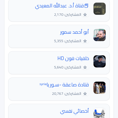
📕قناة أ.د. عبدالله المعيدي
☆
المشتركين: 2,170
أبو أحمد سمور
☆
المشتركين: 5,355
خلفيات فون HD
☆
المشتركين: 5,640
قتادة صاعقة -سـورياˢʸʳⁱᵃ
☆
المشتركين: 20,767
أخصائي نفسي