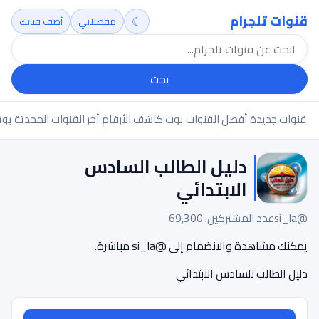
قنوات تلجرام
☾
مفضلاتي
أضف قناتك
بحث
قنوات جديدة
أفضل القنوات
بوت كاشف الأرقام
أخر القنوات المحدثة
بوت
دليل الطالب السادس
الابتدائي
@si_la
عدد المشتركين: 69,300
يمكنك مشاهدة والانضمام إلى @si_la مباشرة.
دليل الطالب للسادس الابتدائي