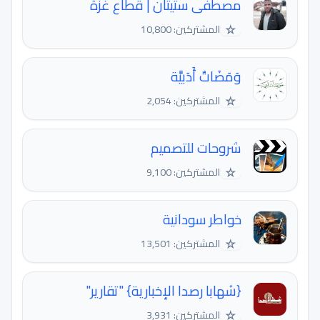
مصطفى ستيتان | قطاع غزة
☆
المشتركين: 10,800
وَمَضَاتٌ أَدَبيَّة
☆
المشتركين: 2,054
شروحات للتصميم
☆
المشتركين: 9,100
خواطر سودانية
☆
المشتركين: 13,501
{شهابا رصدا الإخبارية} "تقارير"
☆
المشتركين: 3,931