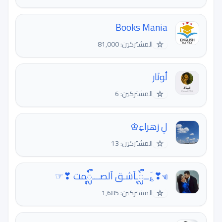
Books Mania
☆
المشتركين: 81,000
لُونَار
☆
المشتركين: 6
لِ زهراءِ♔
☆
المشتركين: 13
☜❣؏َــᭂᬼـآشـق آلصـــᭂᬼمت ❣☞
☆
المشتركين: 1,685