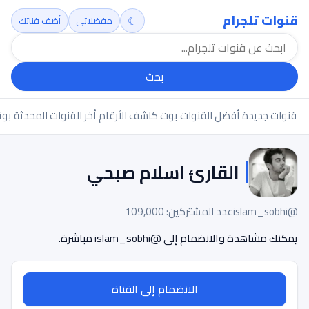
قنوات تلجرام
☾
مفضلاتي
أضف قناتك
بحث
قنوات جديدة
أفضل القنوات
بوت كاشف الأرقام
أخر القنوات المحدثة
بوت
القارئ اسلام صبحي
@islam_sobhi
عدد المشتركين: 109,000
يمكنك مشاهدة والانضمام إلى @islam_sobhi مباشرة.
الانضمام إلى القناة