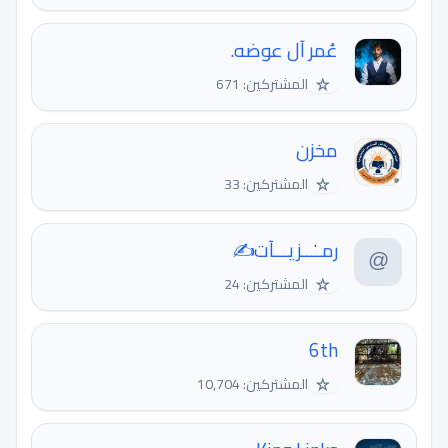
عُمر آل عوضه.
☆
المشتركين: 671
مخزن
☆
المشتركين: 33
رمــٰــزيـــآت✍️️
☆
المشتركين: 24
6th
☆
المشتركين: 10,704