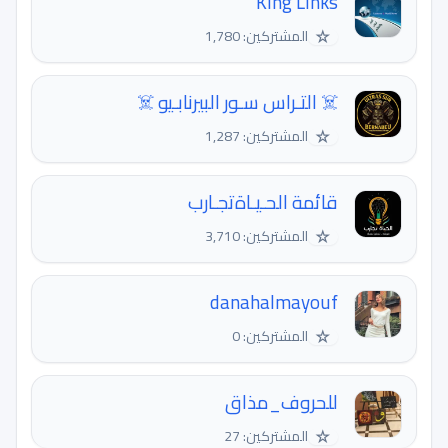
King Links
☆
المشتركين: 1,780
☠️ التـراس سـور البيرنابـيو ☠️
☆
المشتركين: 1,287
قائمة الحـيـاةتجـارب
☆
المشتركين: 3,710
danahalmayouf
☆
المشتركين: 0
للحروف_مذاق
☆
المشتركين: 27