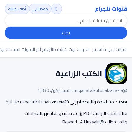
قنوات تلجرام
☾
مفضلاتي
أضف قناتك
بحث
قنوات جديدة
أفضل القنوات
بوت كاشف الأرقام
أخر القنوات المحدثة
بوت
الكتب الزراعية
@qanatalkutubalzziraeia
عدد المشتركين: 1,830
يمكنك مشاهدة والانضمام إلى @qanatalkutubalzziraeia مباشرة.
قناه الكتب الزراعيه PDF زراعه مائيه و تقليديهللاقتراحات
والملاحظات @Rashed_AlHussain