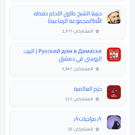
حبيبنا الشيخ طارق اللحام حفظه
الله(المجموعة الرفاعية)
☆
المشتركين: 2,371
Русский дом в Дамаске | البيت
الروسي في دمشق
☆
المشتركين: 5,941
حزم العالمية
☆
المشتركين: 221
🎶مزاجيات🎶
☆
المشتركين: 26