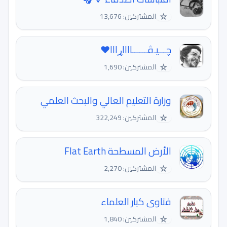
☆
المشتركين: 13,676
ﭼـــﯿـﭬــــــااااړااا❤️
☆
المشتركين: 1,690
وزارة التعليم العالي والبحث العلمي
☆
المشتركين: 322,249
الأرض المسطحة Flat Earth
☆
المشتركين: 2,270
فتاوى كبار العلماء
☆
المشتركين: 1,840