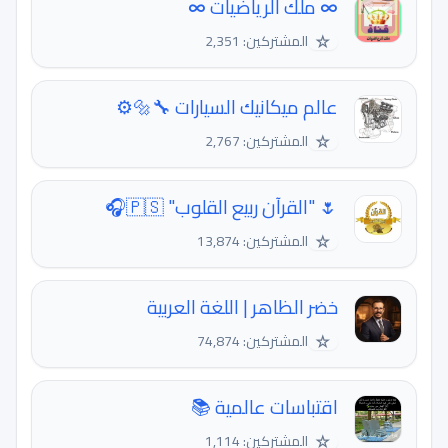
∞ ملك الرياضيات ∞
☆
المشتركين: 2,351
عالم ميكانيك السيارات 🔧🔩⚙️
☆
المشتركين: 2,767
🌷 "القرآن ربيع القلوب" 🇵🇸🎧
☆
المشتركين: 13,874
خضر الظاهر | اللغة العربية
☆
المشتركين: 74,874
اقتباسات عالمية 📚
☆
المشتركين: 1,114