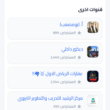
قنوات اخرى
أ. ﴿بومصعب﴾
☆
المشتركين: 899
ديكور داخلي
☆
المشتركين: 2,440
عقارات الرياض الاول 🥇🏘️‼️
☆
المشتركين: 2,544
مركز الرشيد للتدريب والتطوير التربوي
☆
المشتركين: 390