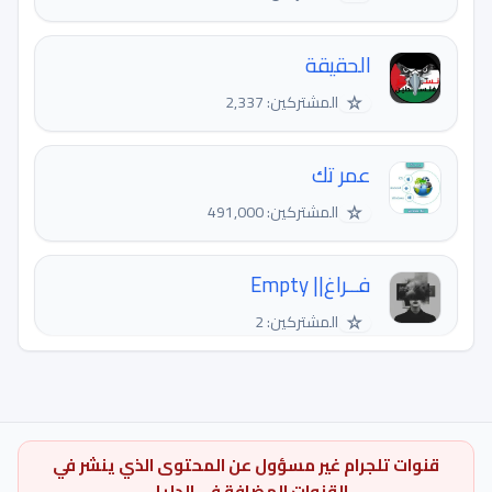
الحقيقة
☆
المشتركين: 2,337
عمر تك
☆
المشتركين: 491,000
فــراغ|| Empty
☆
المشتركين: 2
قنوات تلجرام غير مسؤول عن المحتوى الذي ينشر في
القنوات المضافة في الدليل.