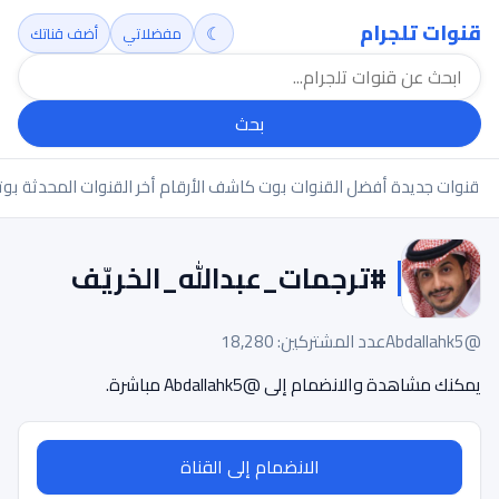
قنوات تلجرام
☾
مفضلاتي
أضف قناتك
بحث
قنوات جديدة
أفضل القنوات
بوت كاشف الأرقام
أخر القنوات المحدثة
بوت
#ترجمات_عبدالله_الخريّف
@Abdallahk5
عدد المشتركين: 18,280
يمكنك مشاهدة والانضمام إلى @Abdallahk5 مباشرة.
الانضمام إلى القناة