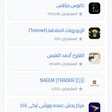
كابوس جرابلس
☆
المشتركين: 160,536
الإيردروبات الصادقة (Testnet)
☆
المشتركين: 203
القارئ أحمد النفيس
☆
المشتركين: 69,400
NAEEM |TRADER 🇪🇬
☆
المشتركين: 2,022
مرکز پخش عمده ورزشی تیکی تاکا