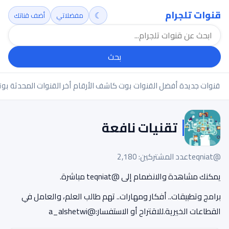
قنوات تلجرام
☾
مفضلاتي
أضف قناتك
بحث
قنوات جديدة
أفضل القنوات
بوت كاشف الأرقام
أخر القنوات المحدثة
بوت
تقنيات نافعة
@teqniat
عدد المشتركين: 2,180
يمكنك مشاهدة والانضمام إلى @teqniat مباشرة.
برامج وتطبيقات.. أفكار ومهارات.. تهم طالب العلم، والعامل في
القطاعات الخيرية.للاقتراح أو الاستفسار:@a_alshetwi