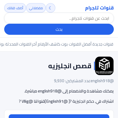
قنوات تلجرام
☾
مفضلاتي
أضف قناتك
بحث
قنوات جديدة
أفضل القنوات
بوت كاشف الأرقام
أخر القنوات المحدثة
بوت
قصص انجليزيه
@english918
عدد المشتركين: 9,930
يمكنك مشاهدة والانضمام إلى @english918 مباشرة.
اشتراك في. حكم انجليزية ?[ @English91]قنواتنا @Vllig ?