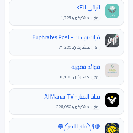
اثرائي KFU
☆
المشتركين: 1,725
فرات بوست - Euphrates Post
☆
المشتركين: 71,200
فوائد فقهية
☆
المشتركين: 30,100
قناة المنار - Al Manar TV
☆
المشتركين: 226,050
🟡🎙༼منبر النصر༽🔵