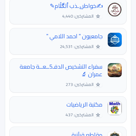
✍خواطر؏ـذب ٱلڰڵام✎
☆
المشتركين: 4,440
جامعيون " احمد اللامي "
☆
المشتركين: 24,531
سفراء التشخيص الدفـ5ــعــة جامعة
عمران 🔬
☆
المشتركين: 273
مكتبة الرياضيات
☆
المشتركين: 437
مقاطع قرآنية