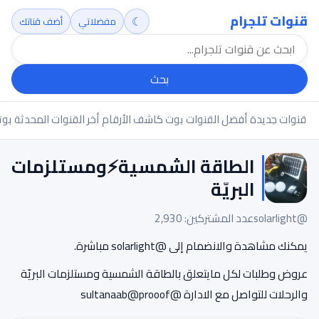
قنوات تلجرام
☾
مفضلاتي
أضف قناتك
بحث
قنوات جديدة
أفضل القنوات
بوت كاشف الأرقام
أخر القنوات المحدثة
بوت
الطاقة الشمسية⚡ومستلزمات
البريّة
@solarlight
عدد المشتركين: 2,930
يمكنك مشاهدة والانضمام إلى @solarlight مباشرة.
عروض وطلبات لكل مايتعلق بالطاقة الشمسية ومستلزمات البريّة
والرحلات للتواصل مع الادارة @sultanaab@prooof