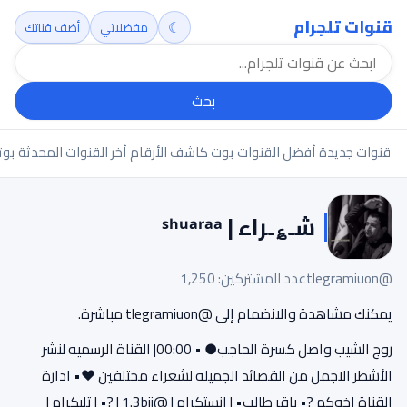
قنوات تلجرام
☾
مفضلاتي
أضف قناتك
بحث
قنوات جديدة
أفضل القنوات
بوت كاشف الأرقام
أخر القنوات المحدثة
بوت
شـ؏ـراء | ˢʰᵘᵃʳᵃᵃ
@tlegramiuon
عدد المشتركين: 1,250
يمكنك مشاهدة والانضمام إلى @tlegramiuon مباشرة.
روج الشيب واصل كسرة الحاجب● • 00:00| القناة الرسميه لنشر
الأشطر الاجمل من القصائد الجميله لشعراء مختلفين ❤• ادارة
القناة اخوكم ?• باقر طالب• | انستكرام | @1.3bjj | ?• | تليكرام |