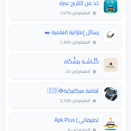
خذ من التاريخ عبرة
☆
المشتركين: 1,470
رسائل إماراتية العلمية ✒️
☆
المشتركين: 1,320
كُنَّـاشَـة مِشٌْكَاة
☆
المشتركين: 22
ثقافة ميكانيكية⚙🇸🇩
☆
المشتركين: 2,720
تطبيقاتي | Apk Plus
☆
المشتركين: 0