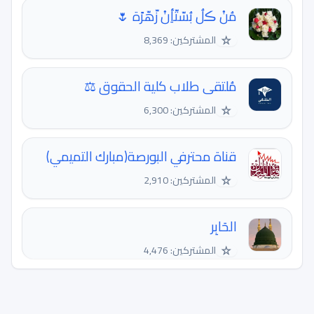
مُنْ ڪلُ بُسّتّأِنْ زّهّرًة 🌷
☆
المشتركين: 8,369
مُلتقى طلاب كلية الحقوق ⚖
☆
المشتركين: 6,300
قناة محترفي البورصة(مبارك التميمي)
☆
المشتركين: 2,910
الحَابِر
☆
المشتركين: 4,476