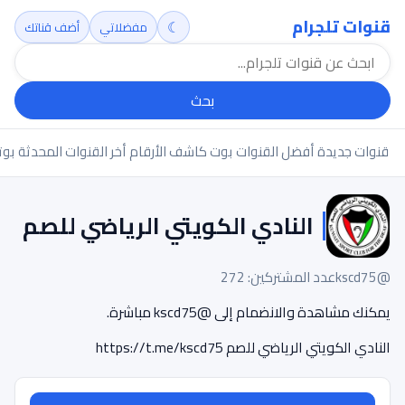
قنوات تلجرام
☾
مفضلاتي
أضف قناتك
بحث
قنوات جديدة
أفضل القنوات
بوت كاشف الأرقام
أخر القنوات المحدثة
بوت
النادي الكويتي الرياضي للصم
@kscd75
عدد المشتركين: 272
يمكنك مشاهدة والانضمام إلى @kscd75 مباشرة.
النادي الكويتي الرياضي للصم https://t.me/kscd75