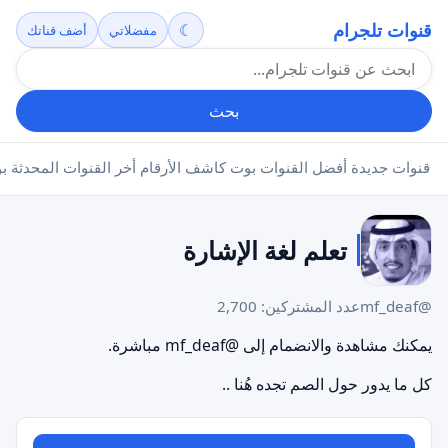
قنوات تلجرام
☾
مفضلاتي
أضف قناتك
بحث
قنوات جديدة
أفضل القنوات
بوت كاشف الأرقام
أخر القنوات المحدثة
بو
تعلم لغة الإشارة
@mf_deaf
عدد المشتركين: 2,700
يمكنك مشاهدة والانضمام إلى @mf_deaf مباشرة.
كل ما يدور حول الصم تجده هُنا ..