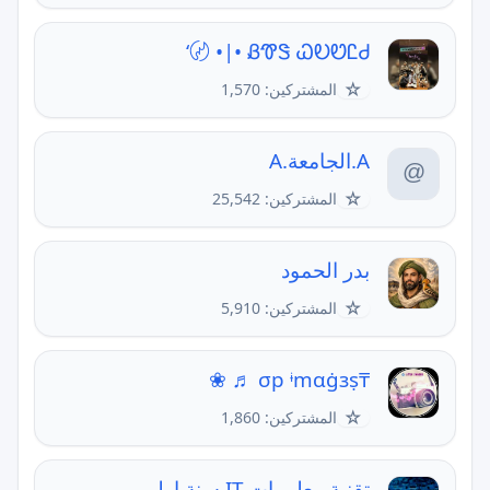
ᏰᏡᏕ ᏇᎧᏬᏝᏧ •|• 〄‘
☆
المشتركين: 1,570
A.الجامعة.A
☆
المشتركين: 25,542
بدر الحمود
☆
المشتركين: 5,910
₸σp ᶤmαġзṣ ♬ ❀
☆
المشتركين: 1,860
تقنية معلومات IT سنة اولى