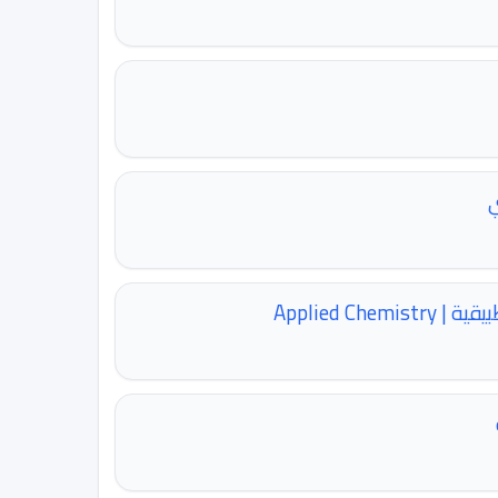
ي
Applied Chem