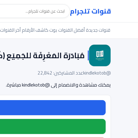
قنوات تلجرام
قنوات جديدة
أفضل القنوات
بوت كاشف الأرقام
أخر القنوات
@kindlekotob
عدد المشتركين: 22,842
يمكنك مشاهدة والانضمام إلى @kindlekotob مباشرة.