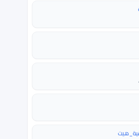
يقية_هيت