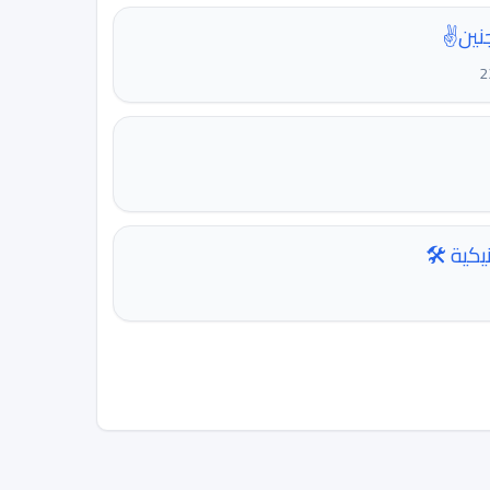
نين✌️
يكية 🛠