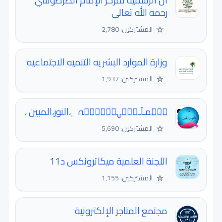
ال الرسمية لمركز الإمام الطرطوشي
رحمه الله تعالى
☆
المشتركين: 2,780
وزارة الموارد البشريه التنميه الاجتماعيه
☆
المشتركين: 1,937
مۣۗمـلَـكۣۗہهۣۗهۣۗہ ﮼،النور،المبين ،
☆
المشتركين: 5,690
اللجنة العلمية ميكاترونكس د11
☆
المشتركين: 1,155
مجتمع المتاجر الإلكترونية