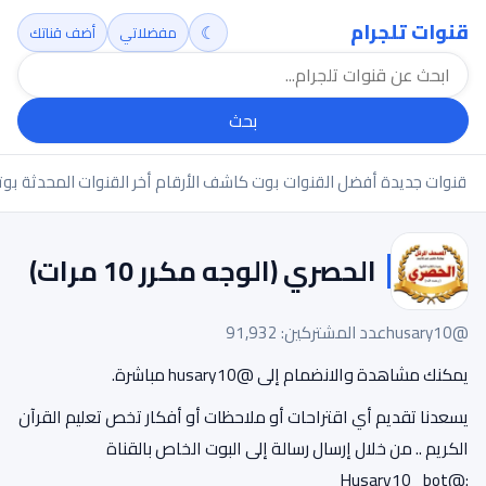
قنوات تلجرام
☾
مفضلاتي
أضف قناتك
بحث
قنوات جديدة
أفضل القنوات
بوت كاشف الأرقام
أخر القنوات المحدثة
بوت
الحصري (الوجه مكرر 10 مرات)
@husary10
عدد المشتركين: 91,932
يمكنك مشاهدة والانضمام إلى @husary10 مباشرة.
يسعدنا تقديم أي اقتراحات أو ملاحظات أو أفكار تخص تعليم القرآن
الكريم .. من خلال إرسال رسالة إلى البوت الخاص بالقناة
:@Husary10_bot