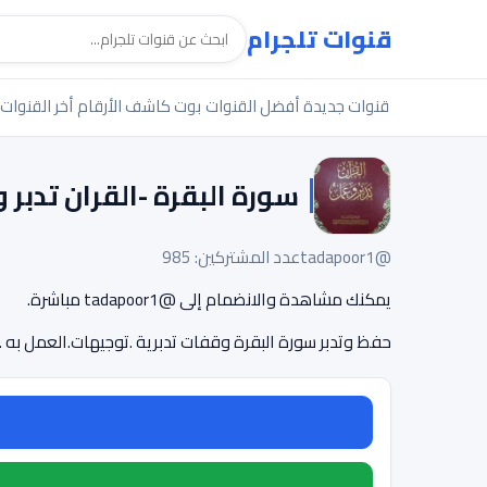
قنوات تلجرام
قنوات جديدة
أفضل القنوات
بوت كاشف الأرقام
أخر القنوات
سورة البقرة -القران تدبر
@tadapoor1
عدد المشتركين: 985
يمكنك مشاهدة والانضمام إلى @tadapoor1 مباشرة.
حفظ وتدبر سورة البقرة وقفات تدبرية .توجيهات.العمل به .