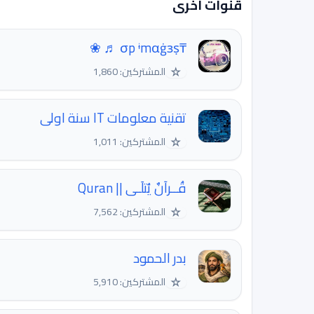
قنوات اخرى
₸σp ᶤmαġзṣ ♬ ❀
☆
المشتركين: 1,860
تقنية معلومات IT سنة اولى
☆
المشتركين: 1,011
قُــرآنٌ يُتلَـى || Quran
☆
المشتركين: 7,562
بدر الحمود
☆
المشتركين: 5,910