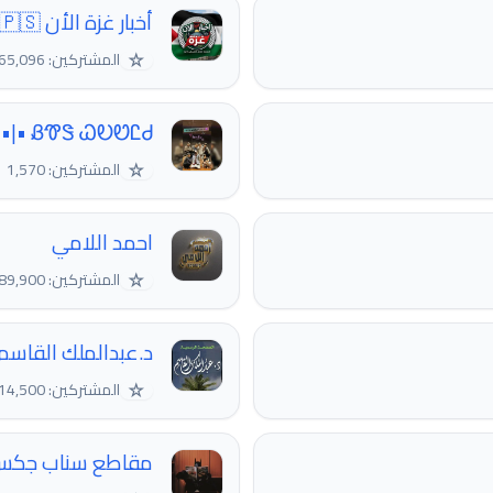
أخبار غزة الأن 🇵🇸
☆
المشتركين: 165,096
ᏰᏡᏕ ᏇᎧᏬᏝᏧ •|• 〄‘
☆
المشتركين: 1,570
احمد اللامي
☆
المشتركين: 89,900
د.عبدالملك القاسم
☆
المشتركين: 14,500
مقاطع سناب جك