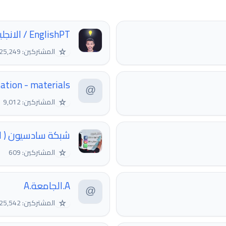
EnglishPT / الانجليزيه الممتعة
☆
المشتركين: 25,249
tation - materials
☆
المشتركين: 9,012
شبكة سادسيون ( الل
☆
المشتركين: 609
A.الجامعة.A
☆
المشتركين: 25,542