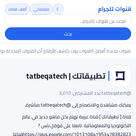
قنوات تلجرام
☾
مفضلاتي
أضف قناتك
بحث
قنوات جديدة
أفضل القنوات
بوت كاشف الأرقام
أخر القنوات المحدثة
بوت
تطبيقاتك | tatbeqatech
@tatbeqatech
عدد المشتركين: 3,010
يمكنك مشاهدة والانضمام إلى @tatbeqatech مباشرة.
قناة [ تطبيقاتك ] قناة عربية تهتم بكل ماهو جديد في عالم
التكنولوجيا والمعلوماتية .تابعنا على قوقل بلس ?
https://plus.google.com/101310841953478382823قناتنا