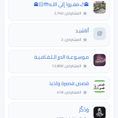
🕋🌙ففـروا إلي اللـه🤲🏻🕋
☆
المشتركين: 2,740
أناشيـد
☆
المشتركين: 2
مـوسـوعـة الدرر الـثـقـافـيـة
☆
المشتركين: 12,800
قصص قصيرة ولذيذ
☆
المشتركين: 418
وَذَكِّرْ