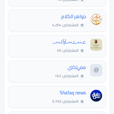
جواهر الكلام
☆
المشتركين: 4,264
عـޢޢــبـޢޢـآرآتـޢޢــ
☆
المشتركين: 49
ممٰہٰلكتي
☆
المشتركين: 162
Shafaq news
☆
المشتركين: 9,703