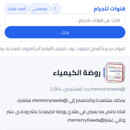
قنوات تلجرام
☾
مفضلاتي
أضف قناتك
بحث
قنوات جديدة
أفضل القنوات
بوت كاشف الأرقام
أخر القنوات المحدثة
بوت
روضة الكيمياء
@chemistryrawda
عدد المشتركين: 3,064
يمكنك مشاهدة والانضمام إلى @chemistryrawda مباشرة.
قناة تختص بما يعرض في منتدى روضة الكيمياء( عاشر وحادي عشر
وثاني عشر)@chemistryRawda