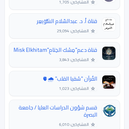
☆
المشتركين: 1,705
قناة أ. د. عبدالسّلام الشُّوَيعِر
☆
المشتركين: 29,094
قناة دعم"مِسْك الخِتامِ"Misk Elkhitam
☆
المشتركين: 3,843
القُرآن "سُقيا القلب" 🌧🫀
☆
المشتركين: 1,023
قسم شؤون الدراسات العليا / جامعة
البصرة
☆
المشتركين: 6,010