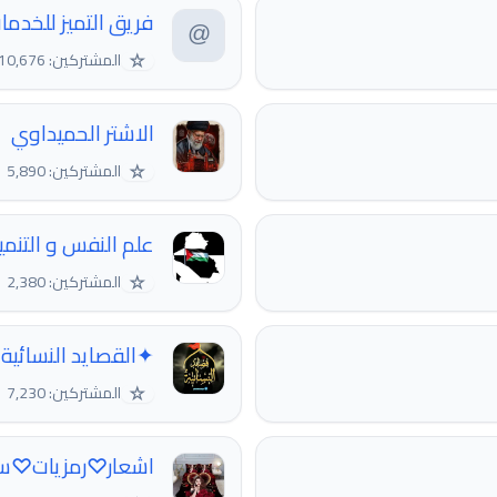
فريق التميز للخدمات
☆
المشتركين: 10,676
الاشتر الحميداوي
☆
المشتركين: 5,890
علم النفس و التنمي
☆
المشتركين: 2,380
✦القصاید النسائیة
☆
المشتركين: 7,230
اشعار♡رمزيات♡س