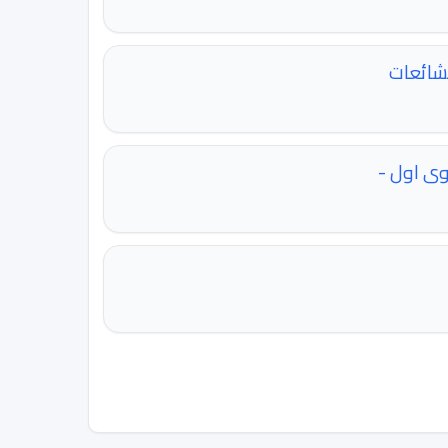
لشائعات
وى اول -