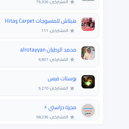
☆
المشتركين: 79,326
هيتاش للمنسوجات Hitaş Carpet
☆
المشتركين: 111
محمد الرطيان alrotayyan
☆
المشتركين: 9,821
بوستات فيس
☆
المشتركين: 9,270
مجرة دراستي ⚡️
☆
المشتركين: 58,236