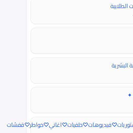
 الطلابية
ة البشرية
 ✦
توريات♡فيديوهات♡خلفيات♡اغاني♡خواطر♡قفشات