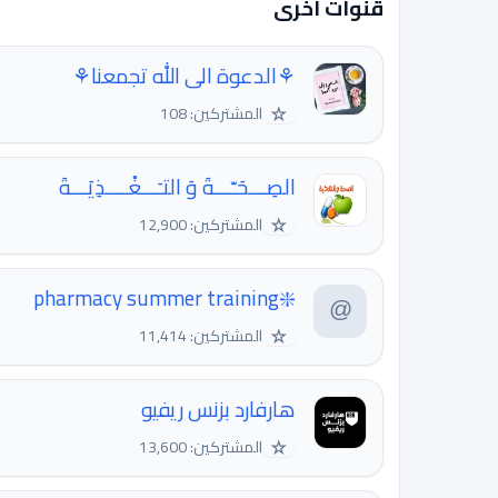
قنوات اخرى
⚘الدعوة الى الله تجمعنا⚘
☆
المشتركين: 108
الصِـــحَـّـــةَ وَ التـَـــغْــــذِيَـــةَ
☆
المشتركين: 12,900
❇️pharmacy summer training
☆
المشتركين: 11,414
هارفارد بزنس ريفيو
☆
المشتركين: 13,600