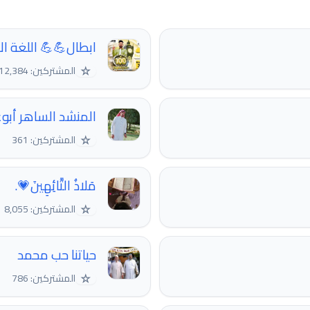
ابطال💪💪 اللغة الانك
☆
المشتركين: 12,384
المنشد الساهر أبوع
☆
المشتركين: 361
مَلاذُ التَّائِهِينَ💗.
☆
المشتركين: 8,055
حياتنا حب محمد
☆
المشتركين: 786