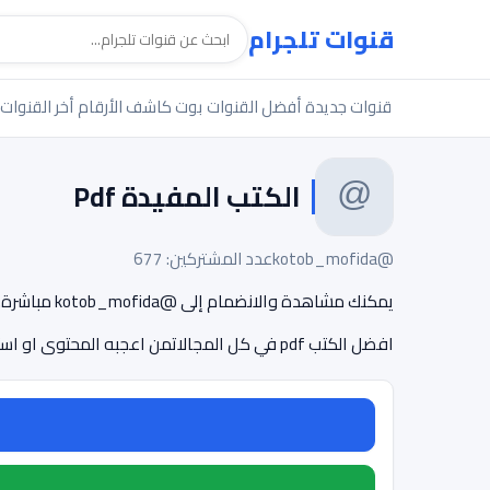
قنوات تلجرام
قنوات جديدة
أفضل القنوات
بوت كاشف الأرقام
أخر القنوات
الكتب المفيدة Pdf
@kotob_mofida
عدد المشتركين: 677
يمكنك مشاهدة والانضمام إلى @kotob_mofida مباشرة.
افضل الكتب pdf في كل المجالاتمن اعجبه المحتوى او استفاد ان يدعوا لي ولوالدي