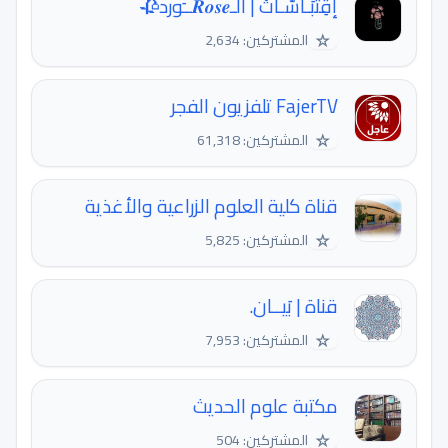
إقِتبَـاسّـاتْ | آلـ𝑹𝒐𝒔𝒆ــَورد🥀
☆
المشتركين: 2,634
FajerTV تلفزيون الفجر
☆
المشتركين: 61,318
قناة كلية العلوم الزراعية والأغذية
☆
المشتركين: 5,825
قناة | بَيــان.
☆
المشتركين: 7,953
مكتبة علوم الحديث
☆
المشتركين: 504