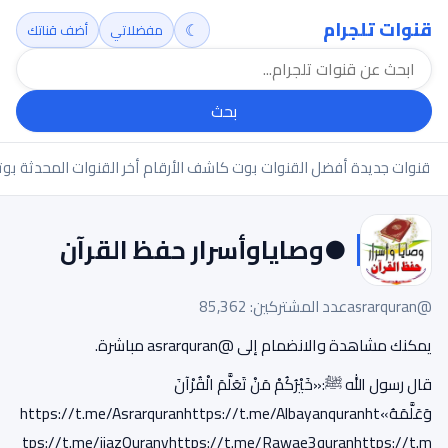
قنوات تلجرام
☾
مفضلاتي
أضف قناتك
بحث
قنوات جديدة
أفضل القنوات
بوت كاشف الأرقام
أخر القنوات المحدثة
بوت
●وصاياوأسرار حفظ القرآن
@asrarquran
عدد المشتركين: 85,362
يمكنك مشاهدة والانضمام إلى @asrarquran مباشرة.
قال رسول الله ﷺ:«خَيْرُكُمْ مَنْ تَعَلَّمَ الْقُرْآنَ
وَعَلَّمَهُ»https://t.me/Asrarquranhttps://t.me/Albayanquranht
tps://t.me/ijazQuranyhttps://t.me/Rawae3quranhttps://t.m