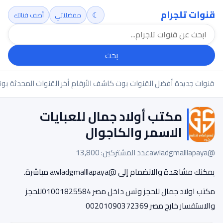
قنوات تلجرام
☾
مفضلاتي
أضف قناتك
بحث
قنوات جديدة
أفضل القنوات
بوت كاشف الأرقام
أخر القنوات المحدثة
بوت
مكتب أولاد جمال للعبايات
الاسمر والكاجوال
@awladgmalllapaya
عدد المشتركين: 13,800
يمكنك مشاهدة والانضمام إلى @awladgmalllapaya مباشرة.
مكتب اولاد جمال للحجز وتس داخل مصر 01001825584للحجز
والاستفسار خارج مصر 00201090372369