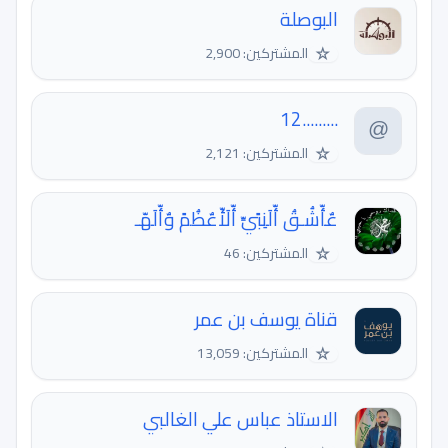
البوصلة
☆
المشتركين: 2,900
.........12
☆
المشتركين: 2,121
عٌأّشُـقُ أّلَنِبًيِّ أّلَأّعٌظُمً وٌأّلَهّـ
☆
المشتركين: 46
قناة يوسف بن عمر
☆
المشتركين: 13,059
الاستاذ عباس علي الغالبي