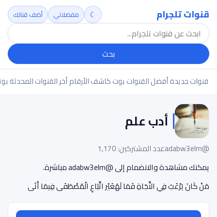
قنوات تلجرام
☾
مفضلاتي
أضف قناتك
بحث
قنوات جديدة
أفضل القنوات
بوت كاشف الأرقام
أخر القنوات المحدثة
بوت
أدب علم
@adabw3elm
عدد المشتركين: 1,170
يمكنك مشاهدة والانضمام إلى @adabw3elm مباشرة.
مَنْ كَانَ يَرْغَبُ فِي النَّجَاةِ فَمَا لَهُغَيْر اتِّبَاعِ الْمُصْطَفَى فِيمَا أَتَى