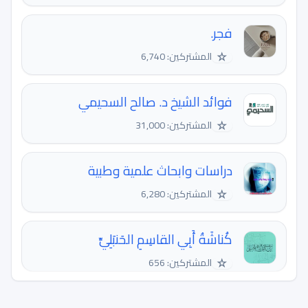
فجر.
☆
المشتركين: 6,740
فوائد الشيخ د. صالح السحيمي
☆
المشتركين: 31,000
دراسات وابحاث علمية وطبية
☆
المشتركين: 6,280
كُناشَةُ أَبِي القاسِمِ الحَنبَلِيِّ
☆
المشتركين: 656