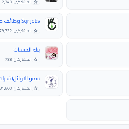
☆
المشتركين: 2,340
Sqr jobs وظائف صقر
☆
المشتركين: 79,732
بنك الحسنات
☆
المشتركين: 788
سمو الاوائل(قدرات
☆
المشتركين: 81,800