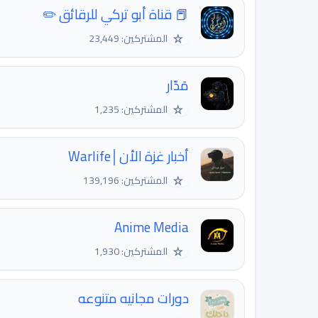
📕 قناة أبو تركي للرقائق ✏️
☆
المشتركين: 23,449
مَدّار
☆
المشتركين: 1,235
أخبار غزة الأن│Warlife
☆
المشتركين: 139,196
Anime Media
☆
المشتركين: 1,930
دورات مجانيه متنوعه