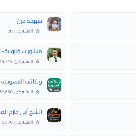
شهكة حزن
☆
المشتركين: 28
منشورات قانونية- ا
☆
المشتركين: 14,714
وظائف السعودية 🇸🇦 براتب 5000 فما فوق
☆
المشتركين: 152,668
الشيخ أبي حازم ال
☆
المشتركين: 6,570