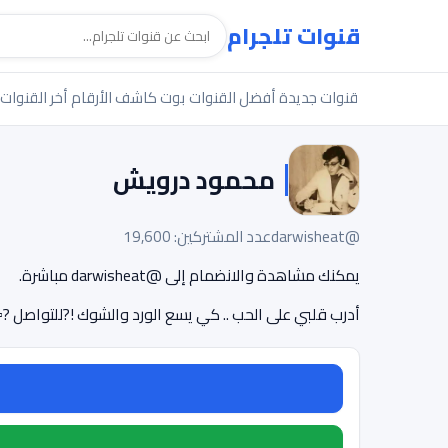
قنوات تلجرام
قنوات جديدة
أفضل القنوات
بوت كاشف الأرقام
أخر القنوات
محمود درويش
@darwisheat
عدد المشتركين: 19,600
يمكنك مشاهدة والانضمام إلى @darwisheat مباشرة.
أدرب قلبي على الحب .. كي يسع الورد والشوك !?للتواصل ?▫️ ttp://t.me/b9bot?start=TWjEXg