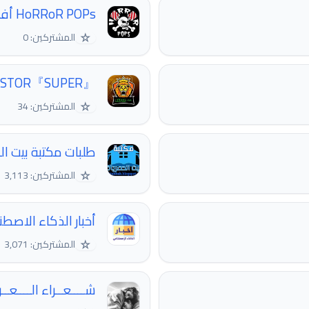
HoRRoR POPs أفلام مسلسلات
☆
المشتركين: 0
『SUPER』STOR
☆
المشتركين: 34
طلبات مكتبة بيت ا
☆
المشتركين: 3,113
أخبار الذكاء الاصطن
☆
المشتركين: 3,071
شــــعــراء الــــعــ