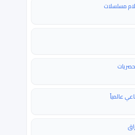
لحصريات
اعي عالمياً
راق